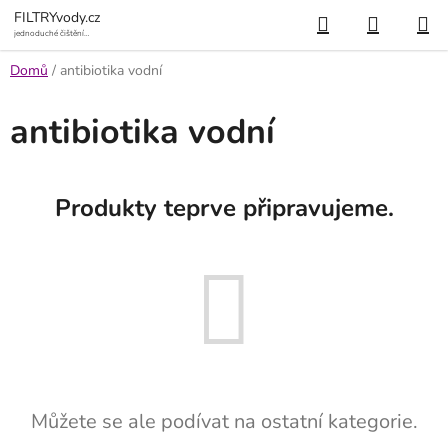
Přejít
Hledat
NÁKUP
FILTRYvody.cz
na
jednoduché čištění
vody
KOŠÍK
obsah
Domů
/
antibiotika vodní
antibiotika vodní
Produkty teprve připravujeme.
Můžete se ale podívat na ostatní kategorie.