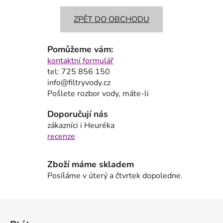
ZPĚT DO OBCHODU
Pomůžeme vám:
kontaktní formulář
tel: 725 856 150
info@filtryvody.cz
Pošlete rozbor vody, máte-li
Doporučují nás
zákazníci i Heuréka
recenze
Zboží máme skladem
Posíláme v úterý a čtvrtek dopoledne.
Z
á