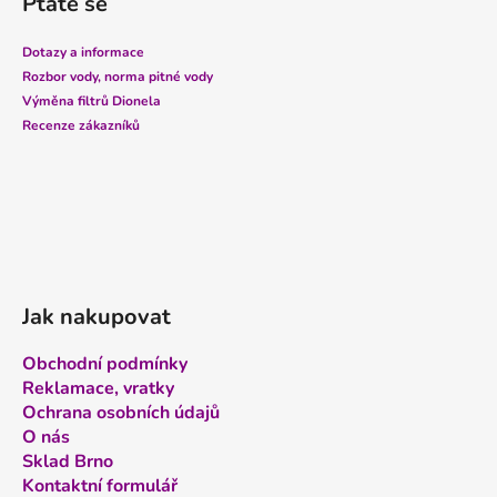
Ptáte se
p
a
Dotazy a informace
t
Rozbor vody, norma pitné vody
í
Výměna filtrů Dionela
Recenze zákazníků
Jak nakupovat
Obchodní podmínky
Reklamace, vratky
Ochrana osobních údajů
O nás
Sklad Brno
Kontaktní formulář