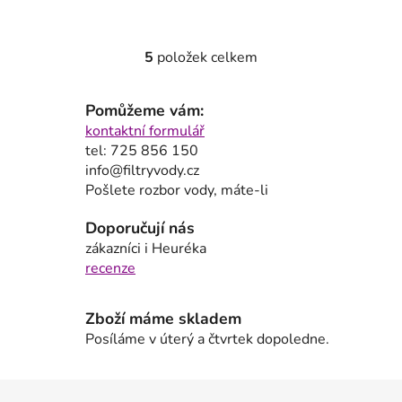
5
položek celkem
O
v
l
Pomůžeme vám:
á
kontaktní formulář
d
tel: 725 856 150
a
info@filtryvody.cz
c
Pošlete rozbor vody, máte-li
í
p
Doporučují nás
r
zákazníci i Heuréka
v
recenze
k
y
Zboží máme skladem
v
Posíláme v úterý a čtvrtek dopoledne.
ý
p
i
Z
s