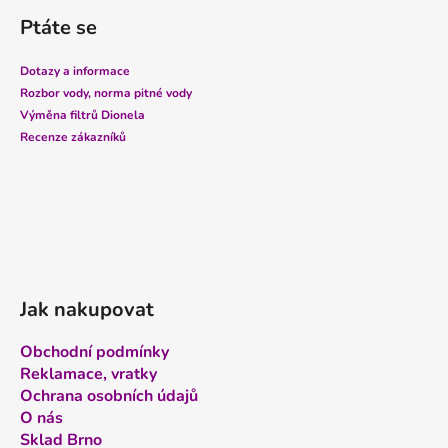
á
u
Ptáte se
p
a
Dotazy a informace
t
Rozbor vody, norma pitné vody
í
Výměna filtrů Dionela
Recenze zákazníků
Jak nakupovat
Obchodní podmínky
Reklamace, vratky
Ochrana osobních údajů
O nás
Sklad Brno