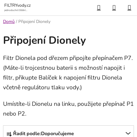
Přejít
Hledat
NÁKUP
FILTRYvody.cz
na
jednoduché čištění
vody
KOŠÍK
obsah
Domů
/
Připojení Dionely
Připojení Dionely
Filtr Dionela pod dřezem připojíte přepínačem P7.
(Máte-li trojcestnou baterii s možností napojit i
filtr, přikupte Balíček k napojení filtru Dionela
včetně regulátoru tlaku vody.)
Umístíte-li Dionelu na linku, použijete přepínač P1
nebo P2.
Ř
Řadit podle:
Doporučujeme
a