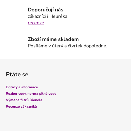
í
p
Doporučují nás
r
zákazníci i Heuréka
v
recenze
k
y
Zboží máme skladem
v
Posíláme v úterý a čtvrtek dopoledne.
ý
p
i
Z
s
á
u
Ptáte se
p
a
Dotazy a informace
t
Rozbor vody, norma pitné vody
í
Výměna filtrů Dionela
Recenze zákazníků