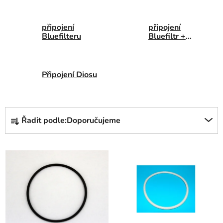
připojení
připojení
Bluefilteru
Bluefiltr +
Dionela
Připojení Diosu
Ř
Řadit podle:
Doporučujeme
a
z
V
e
ý
n
p
í
i
p
s
r
p
o