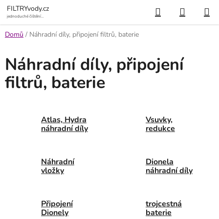
Přejít
Hledat
NÁKUP
FILTRYvody.cz
na
jednoduché čištění
vody
KOŠÍK
obsah
Domů
/
Náhradní díly, připojení filtrů, baterie
Náhradní díly, připojení
filtrů, baterie
Atlas, Hydra
Vsuvky,
náhradní díly
redukce
Náhradní
Dionela
vložky
náhradní díly
Připojení
trojcestná
Dionely
baterie