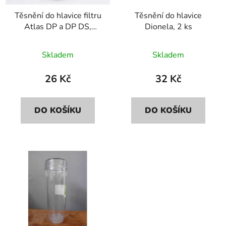
r
d
Těsnění do hlavice filtru
Těsnění do hlavice
o
u
Atlas DP a DP DS,
Dionela, 2 ks
d
k
Hydra
u
t
Skladem
Skladem
k
ů
t
26 Kč
32 Kč
ů
DO KOŠÍKU
DO KOŠÍKU