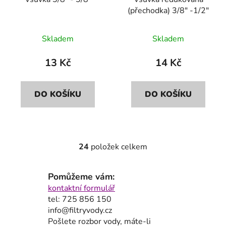
(přechodka) 3/8" -1/2"
Skladem
Skladem
13 Kč
14 Kč
DO KOŠÍKU
DO KOŠÍKU
24
položek celkem
O
v
l
Pomůžeme vám:
á
kontaktní formulář
d
tel: 725 856 150
a
info@filtryvody.cz
c
Pošlete rozbor vody, máte-li