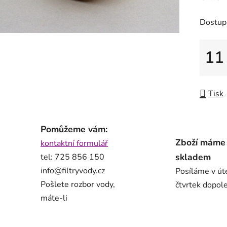
Dostup
11
Měrná
Tisk
Pomůžeme vám:
Zboží máme
kontaktní formulář
skladem
tel: 725 856 150
info@filtryvody.cz
Posíláme v út
Pošlete rozbor vody,
čtvrtek dopol
máte-li