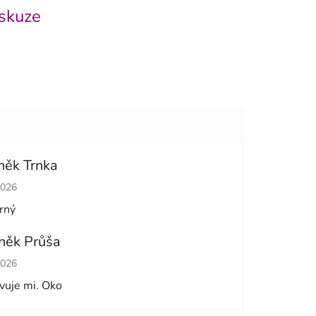
skuze
něk Trnka
cení obchodu je 5 z 5 hvězdiček.
2026
rný
něk Průša
cení obchodu je 5 z 5 hvězdiček.
2026
vuje mi. Oko