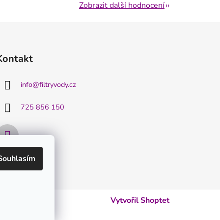
Zobrazit další hodnocení
Kontakt
info
@
filtryvody.cz
725 856 150
Souhlasím
Vytvořil Shoptet