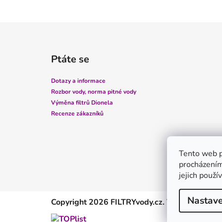
Z
á
Ptáte se
p
a
Dotazy a informace
t
Rozbor vody, norma pitné vody
í
Výměna filtrů Dionela
Recenze zákazníků
Tento web p
procházením
jejich použí
Nastave
Copyright 2026
FILTRYvody.cz
. Všechna práva