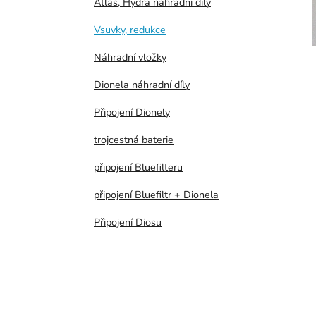
Atlas, Hydra náhradní díly
p
a
Vsuvky, redukce
n
Náhradní vložky
e
l
Dionela náhradní díly
Připojení Dionely
trojcestná baterie
připojení Bluefilteru
připojení Bluefiltr + Dionela
Připojení Diosu