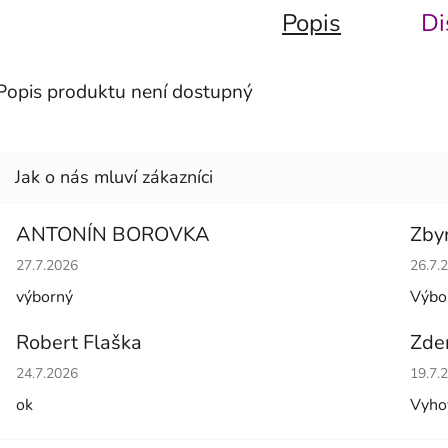
Popis
Di
Popis produktu není dostupný
ANTONÍN BOROVKA
Zby
Hodnocení obchodu je 5 z 5 hvězdiček.
Hodno
27.7.2026
26.7.
výborný
Výbo
Robert Flaška
Zde
Hodnocení obchodu je 5 z 5 hvězdiček.
Hodno
24.7.2026
19.7.
ok
Vyho