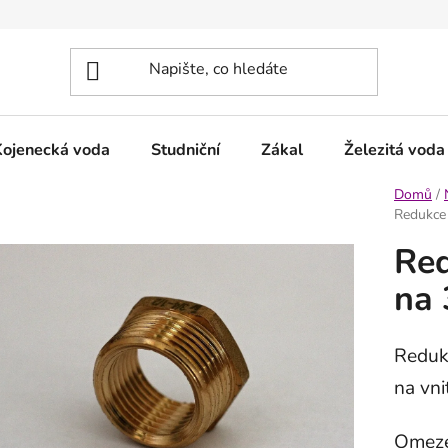
Kojenecká voda
Studniční
Zákal
Železitá voda
Domů
/
Redukce 
Red
na 
Redukc
na vni
Omeze