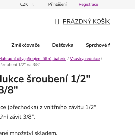
CZK
Přihlášení
Registrace
PRÁZDNÝ KOŠÍK
NÁKUPNÍ
KOŠÍK
Změkčovače
Dešťovka
Sprchové filtry
N
Náhradní díly, připojení filtrů, baterie
/
Vsuvky, redukce
/
šroubení 1/2" na 3/8"
ukce šroubení 1/2"
3/8"
e (přechodka) z vnitřního závitu 1/2"
třní závit 3/8".
né množství skladem.