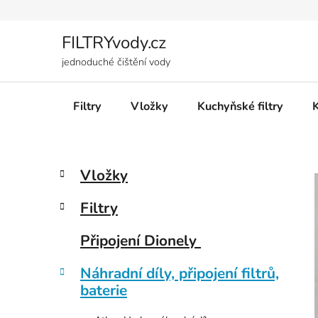
Přejít
na
obsah
FILTRYvody.cz
jednoduché čištění vody
Filtry
Vložky
Kuchyňské filtry
P
K
Přeskočit
Vložky
a
kategorie
o
t
s
Filtry
e
t
g
r
Připojení Dionely
o
a
r
Náhradní díly, připojení filtrů,
i
n
baterie
e
n
í