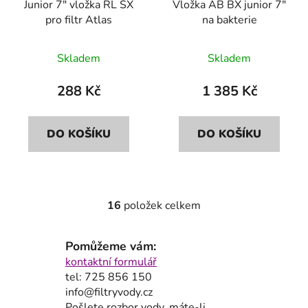
Junior 7" vložka RL SX
Vložka AB BX junior 7"
pro filtr Atlas
na bakterie
Skladem
Skladem
288 Kč
1 385 Kč
DO KOŠÍKU
DO KOŠÍKU
16
položek celkem
O
v
l
Pomůžeme vám:
á
kontaktní formulář
d
tel: 725 856 150
a
info@filtryvody.cz
c
Pošlete rozbor vody, máte-li