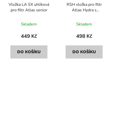
Vložka LA SX uhlíková
RSH vložka pro filtr
pro filtr Atlas senior
Atlas Hydra s
vypouštěcím ventilem
Průměrné
Průměrné
Skladem
Skladem
hodnocení
hodnocení
produktu
produktu
449 Kč
498 Kč
je
je
5,0
5,0
DO KOŠÍKU
DO KOŠÍKU
z
z
5
5
hvězdiček.
hvězdiček.