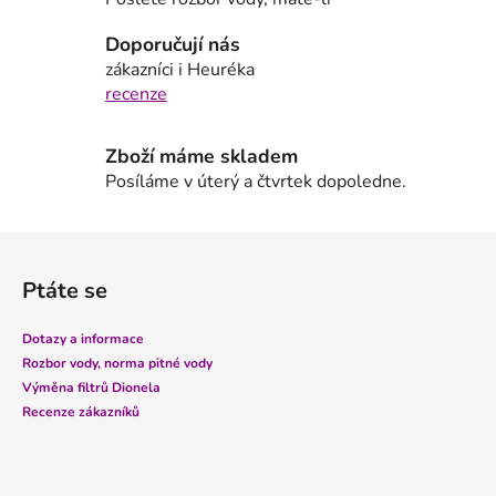
í
p
Doporučují nás
r
zákazníci i Heuréka
v
recenze
k
y
Zboží máme skladem
v
Posíláme v úterý a čtvrtek dopoledne.
ý
p
i
Z
s
á
u
Ptáte se
p
a
Dotazy a informace
t
Rozbor vody, norma pitné vody
í
Výměna filtrů Dionela
Recenze zákazníků