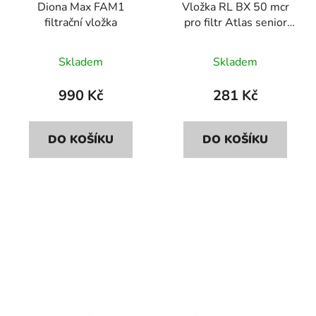
Diona Max FAM1
Vložka RL BX 50 mcr
filtrační vložka
pro filtr Atlas senior
10"
Průměrné
Skladem
Skladem
hodnocení
produktu
990 Kč
281 Kč
je
5,0
DO KOŠÍKU
DO KOŠÍKU
z
5
hvězdiček.