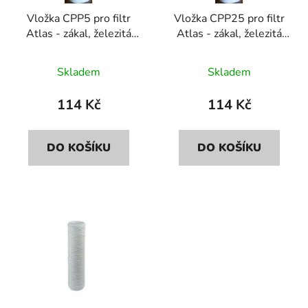
r
d
Vložka CPP5 pro filtr
Vložka CPP25 pro filtr
o
u
Atlas - zákal, železitá
Atlas - zákal, železitá
d
k
voda
voda
u
t
Průměrné
Průměrné
Skladem
Skladem
k
ů
hodnocení
hodnocení
t
produktu
produktu
114 Kč
114 Kč
ů
je
je
5,0
5,0
DO KOŠÍKU
DO KOŠÍKU
z
z
5
5
hvězdiček.
hvězdiček.