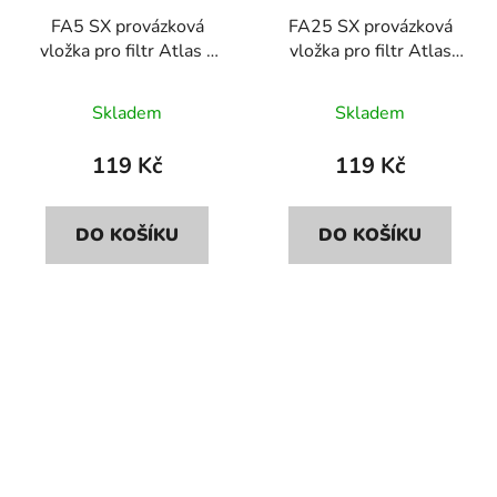
FA5 SX provázková
FA25 SX provázková
vložka pro filtr Atlas -
vložka pro filtr Atlas
železitá voda
senior
Průměrné
Skladem
Skladem
hodnocení
produktu
119 Kč
119 Kč
je
5,0
DO KOŠÍKU
DO KOŠÍKU
z
5
hvězdiček.