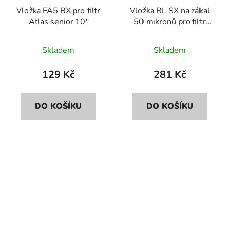
Vložka FA5 BX pro filtr
Vložka RL SX na zákal
Atlas senior 10"
50 mikronů pro filtr
Atlas senior 10"
Průměrné
Skladem
Skladem
hodnocení
produktu
129 Kč
281 Kč
je
5,0
DO KOŠÍKU
DO KOŠÍKU
z
5
hvězdiček.