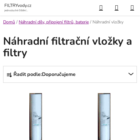
Přejít
Hledat
NÁKUP
FILTRYvody.cz
na
jednoduché čištění
vody
KOŠÍK
obsah
Domů
/
Náhradní díly, připojení filtrů, baterie
/
Náhradní vložky
Náhradní filtrační vložky a
filtry
Ř
Řadit podle:
Doporučujeme
a
z
V
e
ý
n
p
í
i
p
s
r
p
o