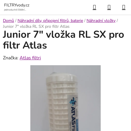
Přejít
Hledat
NÁKUP
FILTRYvody.cz
na
jednoduché čištění
vody
KOŠÍK
obsah
Domů
/
Náhradní díly, připojení filtrů, baterie
/
Náhradní vložky
/
Junior 7" vložka RL SX pro filtr Atlas
Junior 7" vložka RL SX pro
filtr Atlas
Značka:
Atlas filtri