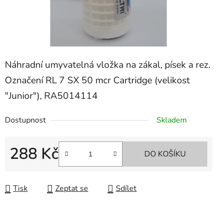
Náhradní umyvatelná vložka na zákal, písek a rez.
Označení RL 7 SX 50 mcr Cartridge (velikost
"Junior"), RA5014114
Dostupnost
Skladem
288 Kč
DO KOŠÍKU
Měrná cena:
Tisk
Zeptat se
Sdílet