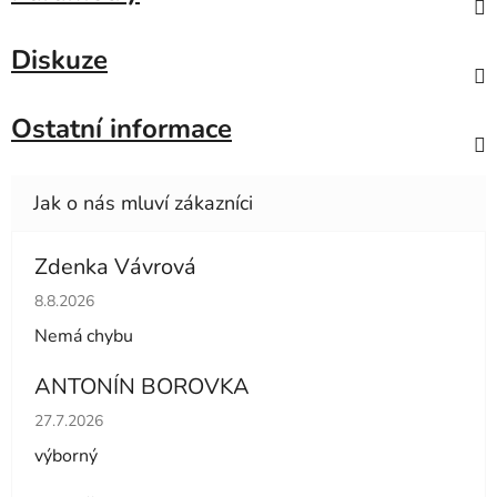
Diskuze
Ostatní informace
Zdenka Vávrová
Hodnocení obchodu je 5 z 5 hvězdiček.
8.8.2026
Nemá chybu
ANTONÍN BOROVKA
Hodnocení obchodu je 5 z 5 hvězdiček.
27.7.2026
výborný