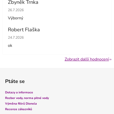
Zbyněk Trnka
Hodnocení obchodu je 5 z 5 hvězdiček.
26.7.2026
Výborný
Robert Flaška
Hodnocení obchodu je 5 z 5 hvězdiček.
24.7.2026
ok
Zobrazit další hodnocení
Z
á
Ptáte se
p
a
Dotazy a informace
t
Rozbor vody, norma pitné vody
í
Výměna filtrů Dionela
Recenze zákazníků