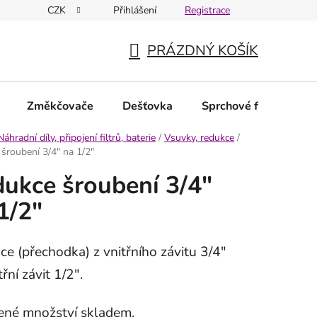
CZK
Přihlášení
Registrace
PRÁZDNÝ KOŠÍK
NÁKUPNÍ
KOŠÍK
Změkčovače
Dešťovka
Sprchové filtry
N
Náhradní díly, připojení filtrů, baterie
/
Vsuvky, redukce
/
šroubení 3/4" na 1/2"
ukce šroubení 3/4"
1/2"
e (přechodka) z vnitřního závitu 3/4"
třní závit 1/2".
né množství skladem.