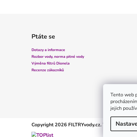
Z
á
Ptáte se
p
a
Dotazy a informace
t
Rozbor vody, norma pitné vody
í
Výměna filtrů Dionela
Recenze zákazníků
Tento web p
procházením
jejich použí
Nastave
Copyright 2026
FILTRYvody.cz
. Všechna práva