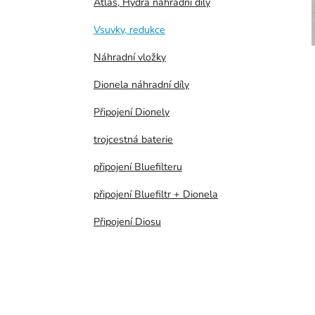
Atlas, Hydra náhradní díly
p
a
Vsuvky, redukce
n
Náhradní vložky
e
l
Dionela náhradní díly
Připojení Dionely
trojcestná baterie
připojení Bluefilteru
připojení Bluefiltr + Dionela
Připojení Diosu