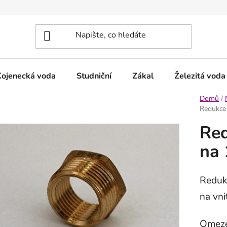
Kojenecká voda
Studniční
Zákal
Železitá voda
Domů
/
Redukce 
Red
na 
Redukc
na vni
Omeze