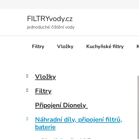
Přejít
na
obsah
FILTRYvody.cz
jednoduché čištění vody
Filtry
Vložky
Kuchyňské filtry
P
K
Přeskočit
Vložky
a
kategorie
o
t
s
Filtry
e
t
g
r
Připojení Dionely
o
a
r
Náhradní díly, připojení filtrů,
i
n
baterie
e
n
í