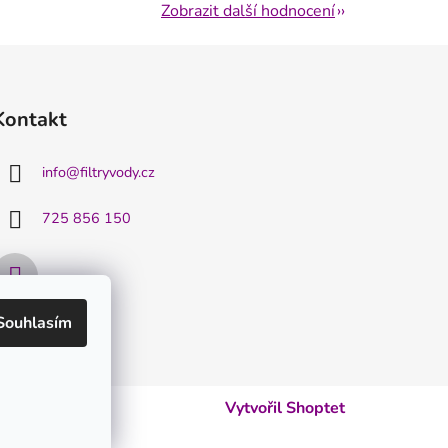
Zobrazit další hodnocení
Kontakt
info
@
filtryvody.cz
725 856 150
Souhlasím
Vytvořil Shoptet