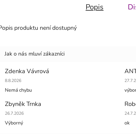
Popis
Di
Popis produktu není dostupný
Zdenka Vávrová
AN
Hodnocení obchodu je 5 z 5 hvězdiček.
Hodno
8.8.2026
27.7.
Nemá chybu
výbo
Zbyněk Trnka
Rob
Hodnocení obchodu je 5 z 5 hvězdiček.
Hodno
26.7.2026
24.7.
Výborný
ok