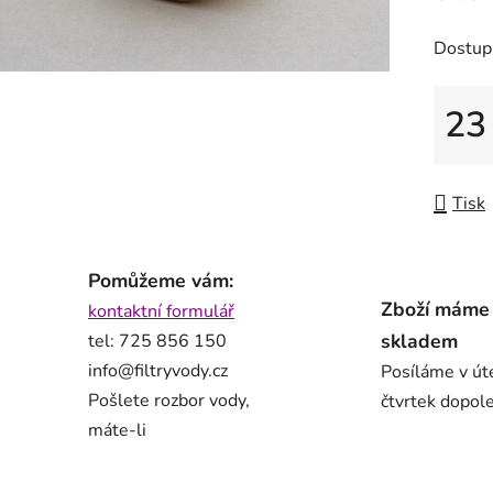
Dostup
23
Měrná
Tisk
Pomůžeme vám:
Zboží máme
kontaktní formulář
skladem
tel: 725 856 150
info@filtryvody.cz
Posíláme v út
Pošlete rozbor vody,
čtvrtek dopol
máte-li