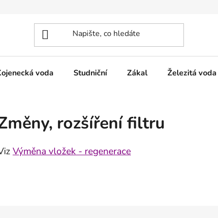
Kojenecká voda
Studniční
Zákal
Železitá voda
Změny, rozšíření filtru
Viz
Výměna vložek - regenerace