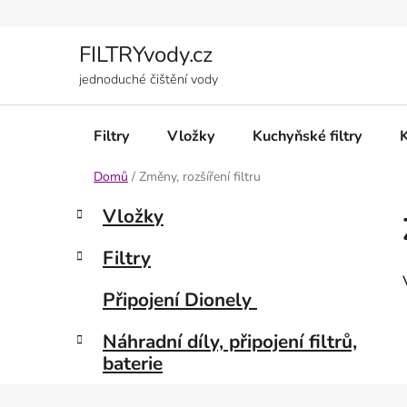
Přejít
na
obsah
FILTRYvody.cz
jednoduché čištění vody
Filtry
Vložky
Kuchyňské filtry
Domů
/
Změny, rozšíření filtru
P
K
Přeskočit
Vložky
a
kategorie
o
t
s
Filtry
e
t
g
r
Připojení Dionely
o
a
r
Náhradní díly, připojení filtrů,
i
n
baterie
e
n
í