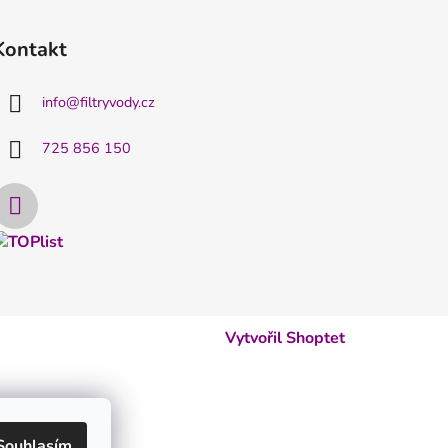
Kontakt
info
@
filtryvody.cz
725 856 150
Vytvořil Shoptet
Souhlasím