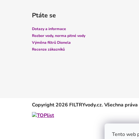
Z
p
á
a
Ptáte se
p
n
a
e
Dotazy a informace
t
l
Rozbor vody, norma pitné vody
í
Výměna filtrů Dionela
Recenze zákazníků
Copyright 2026
FILTRYvody.cz
. Všechna práva
Tento web p