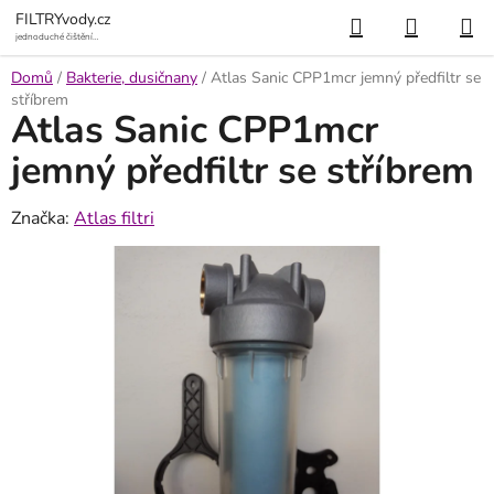
Přejít
Hledat
NÁKUP
FILTRYvody.cz
na
jednoduché čištění
vody
KOŠÍK
obsah
Domů
/
Bakterie, dusičnany
/
Atlas Sanic CPP1mcr jemný předfiltr se
stříbrem
Atlas Sanic CPP1mcr
jemný předfiltr se stříbrem
Značka:
Atlas filtri