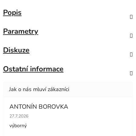
Popis
Parametry
Diskuze
Ostatní informace
ANTONÍN BOROVKA
Hodnocení obchodu je 5 z 5 hvězdiček.
27.7.2026
výborný