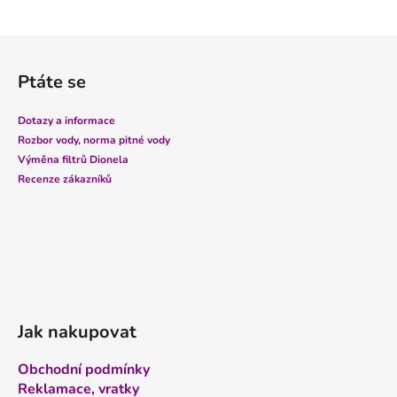
Z
á
Ptáte se
p
a
Dotazy a informace
t
Rozbor vody, norma pitné vody
í
Výměna filtrů Dionela
Recenze zákazníků
Jak nakupovat
Obchodní podmínky
Reklamace, vratky