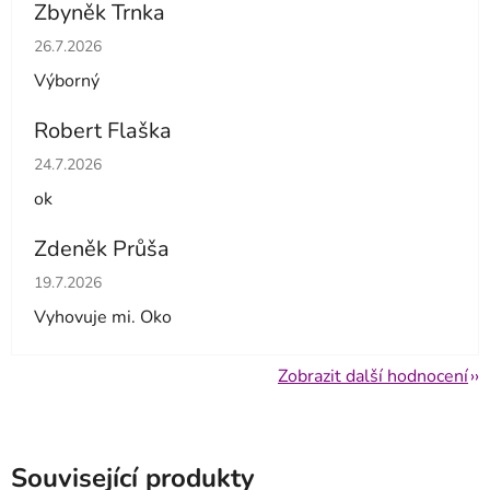
Zbyněk Trnka
Hodnocení obchodu je 5 z 5 hvězdiček.
26.7.2026
Výborný
Robert Flaška
Hodnocení obchodu je 5 z 5 hvězdiček.
24.7.2026
ok
Zdeněk Průša
Hodnocení obchodu je 5 z 5 hvězdiček.
19.7.2026
Vyhovuje mi. Oko
Zobrazit další hodnocení
Související produkty