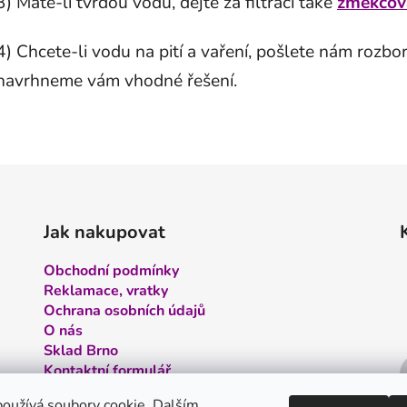
3) Máte-li tvrdou vodu, dejte za filtraci také
změkčov
4) Chcete-li vodu na pití a vaření, pošlete nám rozb
navrhneme vám vhodné řešení.
Jak nakupovat
Obchodní podmínky
Reklamace, vratky
Ochrana osobních údajů
O nás
Sklad Brno
Kontaktní formulář
Kontakt
oužívá soubory cookie. Dalším