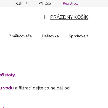
CZK
Přihlášení
Registrace
PRÁZDNÝ KOŠÍK
NÁKUPNÍ
KOŠÍK
Změkčovače
Dešťovka
Sprchové filtry
N
ečistoty
.
ou vodu
a filtraci dejte co nejdál od