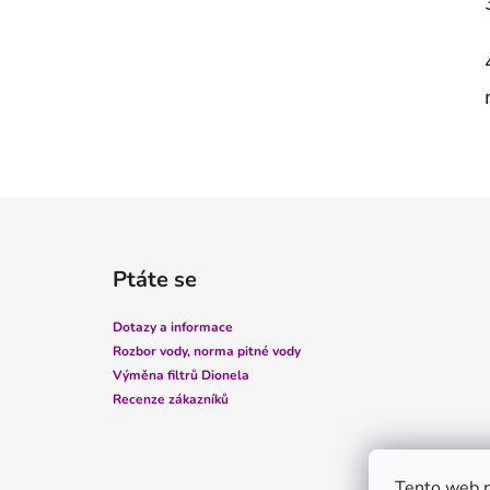
p
a
n
e
l
Z
á
Ptáte se
p
a
Dotazy a informace
t
Rozbor vody, norma pitné vody
í
Výměna filtrů Dionela
Recenze zákazníků
Tento web p