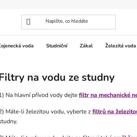
Kojenecká voda
Studniční
Zákal
Železitá voda
Filtry na vodu ze studny
1) Na hlavní přívod vody dejte
filtr na mechanické n
2) Máte-li železitou vodu, vyberte z
filtrů na železit
studny.