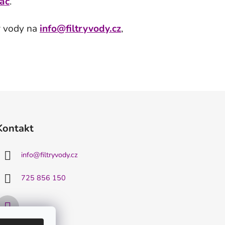
ač
.
or vody na
info@filtryvody.cz
,
Kontakt
info
@
filtryvody.cz
725 856 150