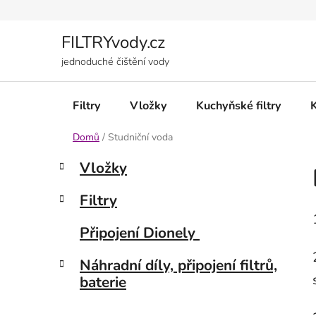
Přejít
na
obsah
FILTRYvody.cz
jednoduché čištění vody
Filtry
Vložky
Kuchyňské filtry
Domů
/
Studniční voda
P
K
Přeskočit
Vložky
a
kategorie
o
t
s
Filtry
e
t
g
r
Připojení Dionely
o
a
r
Náhradní díly, připojení filtrů,
i
n
baterie
e
n
í