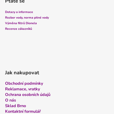
Ptáte se
p
a
Dotazy a informace
t
Rozbor vody, norma pitné vody
í
Výměna filtrů Dionela
Recenze zákazníků
Jak nakupovat
Obchodní podmínky
Reklamace, vratky
Ochrana osobních údajů
O nás
Sklad Brno
Kontaktní formulář