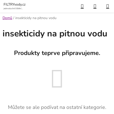
Přejít
Hledat
NÁKUP
FILTRYvody.cz
na
jednoduché čištění
vody
KOŠÍK
obsah
Domů
/
insekticidy na pitnou vodu
insekticidy na pitnou vodu
Produkty teprve připravujeme.
Můžete se ale podívat na ostatní kategorie.