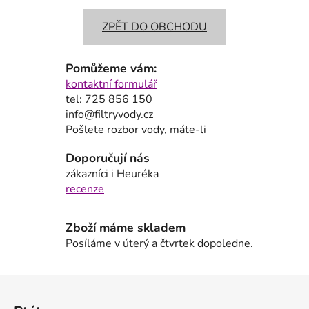
ZPĚT DO OBCHODU
Pomůžeme vám:
kontaktní formulář
tel: 725 856 150
info@filtryvody.cz
Pošlete rozbor vody, máte-li
Doporučují nás
zákazníci i Heuréka
recenze
Zboží máme skladem
Posíláme v úterý a čtvrtek dopoledne.
Z
á