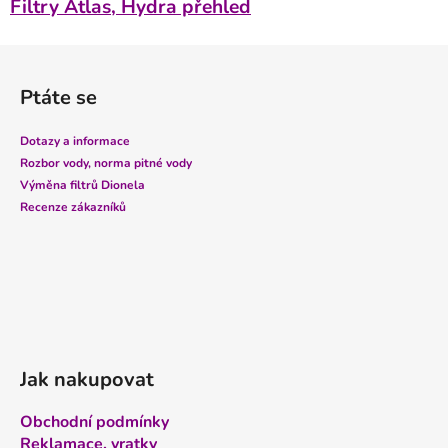
Filtry Atlas, Hydra přehled
Z
á
Ptáte se
p
a
Dotazy a informace
t
Rozbor vody, norma pitné vody
í
Výměna filtrů Dionela
Recenze zákazníků
Jak nakupovat
Obchodní podmínky
Reklamace, vratky