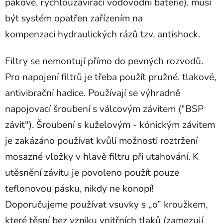
pákové, rychlouzavírací vodovodní baterie), musí
být systém opatřen zařízením na
kompenzaci hydraulických rázů tzv. antishock.
Filtry se nemontují přímo do pevných rozvodů.
Pro napojení filtrů je třeba použít pružné, tlakové,
antivibrační hadice. Používají se výhradně
napojovací šroubení s válcovým závitem ("BSP
závit"). Šroubení s kuželovým - kónickým závitem
je zakázáno používat kvůli možnosti roztržení
mosazné vložky v hlavě filtru při utahování. K
utěsnění závitu je povoleno použít pouze
teflonovou pásku, nikdy ne konopí!
Doporučujeme používat vsuvky s „o” kroužkem,
které těsní bez vzniku vnitřních tlaků (zamezují