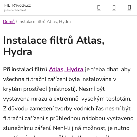
Přejít
Hledat
NÁKUP
FILTRYvody.cz
na
jednoduché čištění
vody
KOŠÍK
obsah
Domů
/
Instalace filtrů Atlas, Hydra
Instalace filtrů Atlas,
Hydra
Při instalaci filtrů
Atlas, Hydra
je třeba dbát, aby
všechna filtrační zařízení byla instalována v
krytém prostředí (místnosti). Nesmí být
vystavena mrazu a extrémně vysokým teplotám.
Z důvodu zamezení tvorby vodních řas nesmí být
filtrační zařízení s průhlednou nádobou vystaveno
slunečnímu záření. Není-li jiná možnost, je nutno