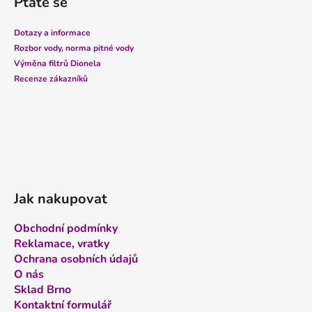
Ptáte se
p
a
Dotazy a informace
t
Rozbor vody, norma pitné vody
í
Výměna filtrů Dionela
Recenze zákazníků
Jak nakupovat
Obchodní podmínky
Reklamace, vratky
Ochrana osobních údajů
O nás
Sklad Brno
Kontaktní formulář