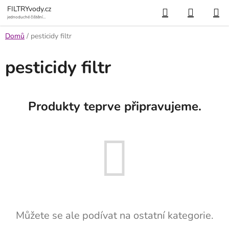
Přejít
Hledat
NÁKUP
FILTRYvody.cz
na
jednoduché čištění
vody
KOŠÍK
obsah
Domů
/
pesticidy filtr
pesticidy filtr
Produkty teprve připravujeme.
Můžete se ale podívat na ostatní kategorie.