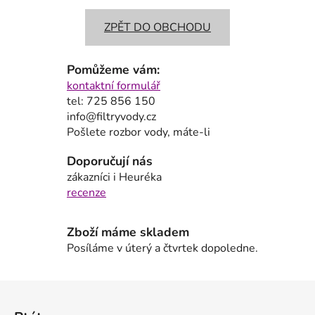
ZPĚT DO OBCHODU
Pomůžeme vám:
kontaktní formulář
tel: 725 856 150
info@filtryvody.cz
Pošlete rozbor vody, máte-li
Doporučují nás
zákazníci i Heuréka
recenze
Zboží máme skladem
Posíláme v úterý a čtvrtek dopoledne.
Z
á