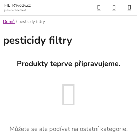
Přejít
Hledat
NÁKUP
FILTRYvody.cz
na
jednoduché čištění
vody
KOŠÍK
obsah
Domů
/
pesticidy filtry
pesticidy filtry
Produkty teprve připravujeme.
Můžete se ale podívat na ostatní kategorie.