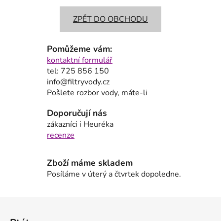
ZPĚT DO OBCHODU
Pomůžeme vám:
kontaktní formulář
tel: 725 856 150
info@filtryvody.cz
Pošlete rozbor vody, máte-li
Doporučují nás
zákazníci i Heuréka
recenze
Zboží máme skladem
Posíláme v úterý a čtvrtek dopoledne.
Z
á