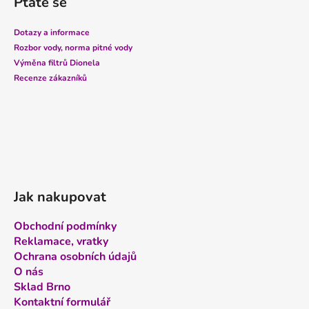
Ptáte se
p
a
Dotazy a informace
t
Rozbor vody, norma pitné vody
í
Výměna filtrů Dionela
Recenze zákazníků
Jak nakupovat
Obchodní podmínky
Reklamace, vratky
Ochrana osobních údajů
O nás
Sklad Brno
Kontaktní formulář