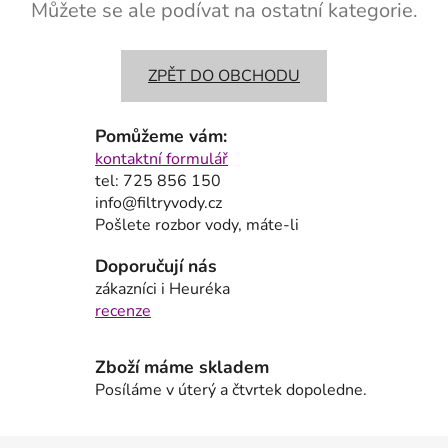
Můžete se ale podívat na ostatní kategorie.
ZPĚT DO OBCHODU
Pomůžeme vám:
kontaktní formulář
tel: 725 856 150
info@filtryvody.cz
Pošlete rozbor vody, máte-li
Doporučují nás
zákazníci i Heuréka
recenze
Zboží máme skladem
Posíláme v úterý a čtvrtek dopoledne.
Z