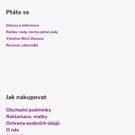
á
Ptáte se
p
a
Dotazy a informace
t
Rozbor vody, norma pitné vody
í
Výměna filtrů Dionela
Recenze zákazníků
Jak nakupovat
Obchodní podmínky
Reklamace, vratky
Ochrana osobních údajů
O nás