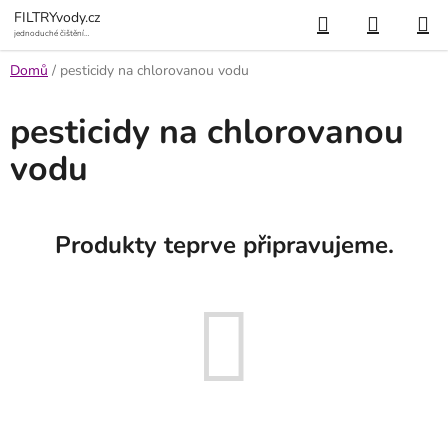
Přejít
Hledat
NÁKUP
FILTRYvody.cz
na
jednoduché čištění
vody
KOŠÍK
obsah
Domů
/
pesticidy na chlorovanou vodu
pesticidy na chlorovanou
vodu
Produkty teprve připravujeme.