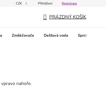
CZK
Přihlášení
Registrace
PRÁZDNÝ KOŠÍK
NÁKUPNÍ
KOŠÍK
da
Změkčovače
Dešťová voda
Sprchové filtry
 vpravo nahoře.