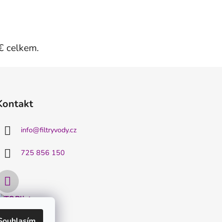
€ celkem.
Kontakt
info
@
filtryvody.cz
725 856 150
Souhlasím