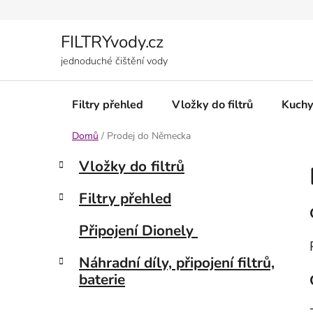
Přejít
na
obsah
FILTRYvody.cz
jednoduché čištění vody
Filtry přehled
Vložky do filtrů
Kuchy
Domů
/
Prodej do Německa
P
K
Přeskočit
Vložky do filtrů
a
kategorie
o
t
s
Filtry přehled
e
t
g
r
Připojení Dionely
o
a
r
Náhradní díly, připojení filtrů,
i
n
baterie
e
n
í