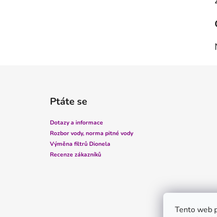
p
a
n
e
l
Z
á
Ptáte se
p
a
Dotazy a informace
t
Rozbor vody, norma pitné vody
í
Výměna filtrů Dionela
Recenze zákazníků
Tento web p