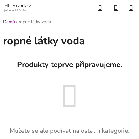
Přejít
Hledat
NÁKUP
FILTRYvody.cz
na
jednoduché čištění
vody
KOŠÍK
obsah
Domů
/
ropné látky voda
ropné látky voda
Produkty teprve připravujeme.
Můžete se ale podívat na ostatní kategorie.