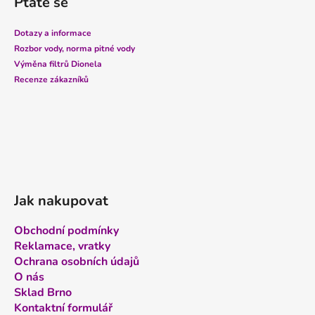
Ptáte se
p
a
Dotazy a informace
t
Rozbor vody, norma pitné vody
í
Výměna filtrů Dionela
Recenze zákazníků
Jak nakupovat
Obchodní podmínky
Reklamace, vratky
Ochrana osobních údajů
O nás
Sklad Brno
Kontaktní formulář