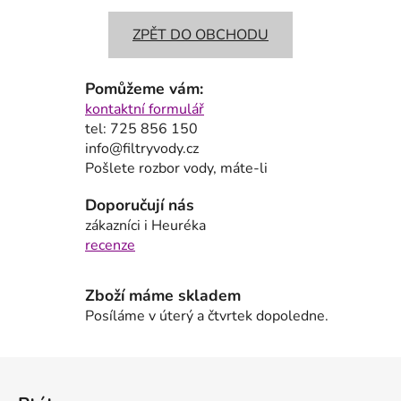
ZPĚT DO OBCHODU
Pomůžeme vám:
kontaktní formulář
tel: 725 856 150
info@filtryvody.cz
Pošlete rozbor vody, máte-li
Doporučují nás
zákazníci i Heuréka
recenze
Zboží máme skladem
Posíláme v úterý a čtvrtek dopoledne.
Z
á