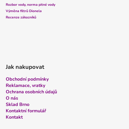
t
í
Rozbor vody, norma pitné vody
p
í
Výměna filtrů Dionela
r
Recenze zákazníků
v
k
y
v
ý
p
i
Jak nakupovat
s
u
Obchodní podmínky
Reklamace, vratky
Ochrana osobních údajů
O nás
Sklad Brno
Kontaktní formulář
Kontakt