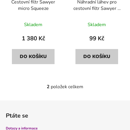
Cestovní filtr Sawyer
Náhradní láhev pro
o
u
micro Squeeze
cestovní filtr Sawyer 1
d
k
litr
u
t
Skladem
Skladem
k
ů
t
1 380 Kč
99 Kč
ů
DO KOŠÍKU
DO KOŠÍKU
2
položek celkem
O
v
l
Z
á
á
d
Ptáte se
p
a
a
c
Dotazy a informace