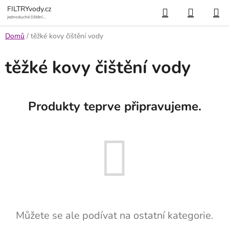
Přejít
Hledat
NÁKUP
FILTRYvody.cz
na
jednoduché čištění
vody
KOŠÍK
obsah
Domů
/
těžké kovy čištění vody
těžké kovy čištění vody
Produkty teprve připravujeme.
Můžete se ale podívat na ostatní kategorie.