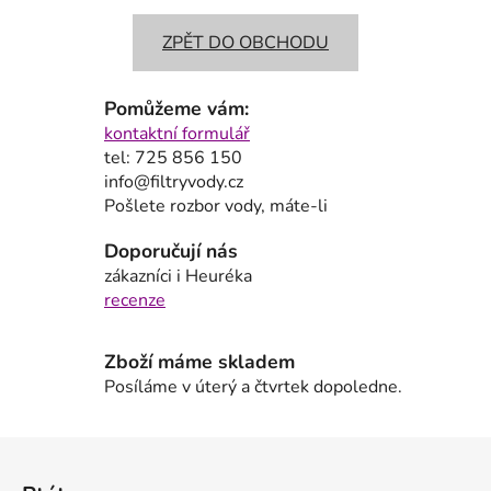
ZPĚT DO OBCHODU
Pomůžeme vám:
kontaktní formulář
tel: 725 856 150
info@filtryvody.cz
Pošlete rozbor vody, máte-li
Doporučují nás
zákazníci i Heuréka
recenze
Zboží máme skladem
Posíláme v úterý a čtvrtek dopoledne.
Z
á