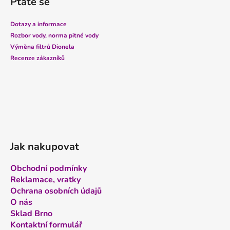
Ptáte se
p
a
Dotazy a informace
t
Rozbor vody, norma pitné vody
í
Výměna filtrů Dionela
Recenze zákazníků
Jak nakupovat
Obchodní podmínky
Reklamace, vratky
Ochrana osobních údajů
O nás
Sklad Brno
Kontaktní formulář