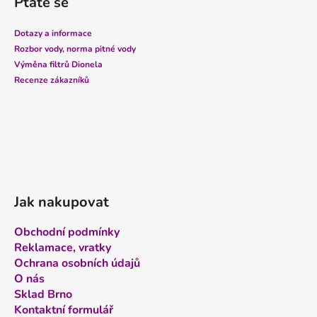
Ptáte se
p
a
Dotazy a informace
t
Rozbor vody, norma pitné vody
í
Výměna filtrů Dionela
Recenze zákazníků
Jak nakupovat
Obchodní podmínky
Reklamace, vratky
Ochrana osobních údajů
O nás
Sklad Brno
Kontaktní formulář