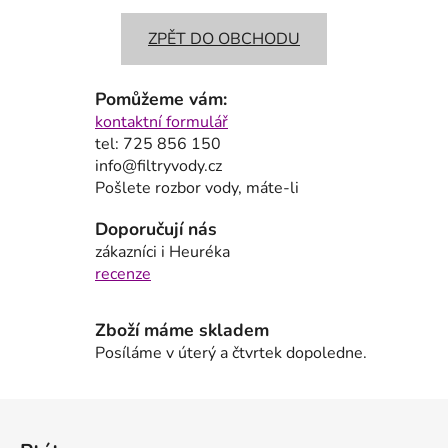
ZPĚT DO OBCHODU
Pomůžeme vám:
kontaktní formulář
tel: 725 856 150
info@filtryvody.cz
Pošlete rozbor vody, máte-li
Doporučují nás
zákazníci i Heuréka
recenze
Zboží máme skladem
Posíláme v úterý a čtvrtek dopoledne.
Z
á