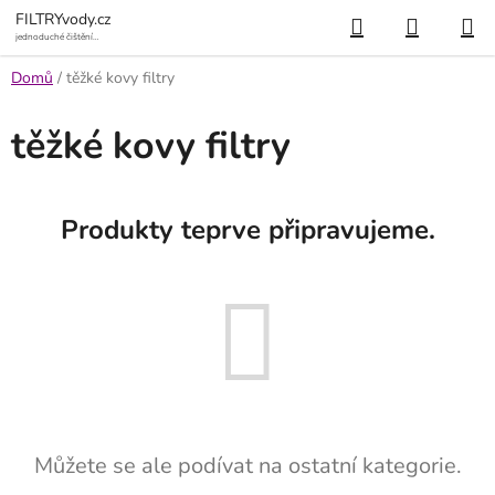
Přejít
Hledat
NÁKUP
FILTRYvody.cz
na
jednoduché čištění
vody
KOŠÍK
obsah
Domů
/
těžké kovy filtry
těžké kovy filtry
Produkty teprve připravujeme.
Můžete se ale podívat na ostatní kategorie.