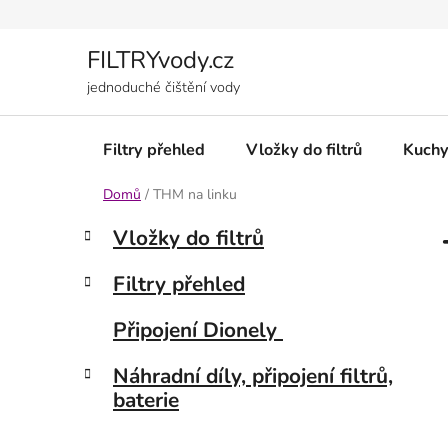
Přejít
na
obsah
FILTRYvody.cz
jednoduché čištění vody
Filtry přehled
Vložky do filtrů
Kuchy
Domů
/
THM na linku
P
K
Přeskočit
Vložky do filtrů
a
kategorie
o
t
s
Filtry přehled
e
t
g
r
Připojení Dionely
o
a
r
Náhradní díly, připojení filtrů,
i
n
baterie
e
n
í