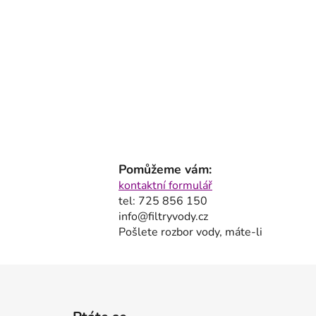
p
a
n
e
l
Pomůžeme vám:
kontaktní formulář
tel: 725 856 150
info@filtryvody.cz
Pošlete rozbor vody, máte-li
Z
á