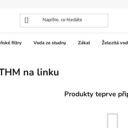
ňské filtry
Voda ze studny
Zákal
Železitá vo
THM na linku
Produkty teprve při