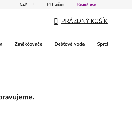
CZK
Přihlášení
Registrace
PRÁZDNÝ KOŠÍK
NÁKUPNÍ
KOŠÍK
da
Změkčovače
Dešťová voda
Sprchové filtry
pravujeme.