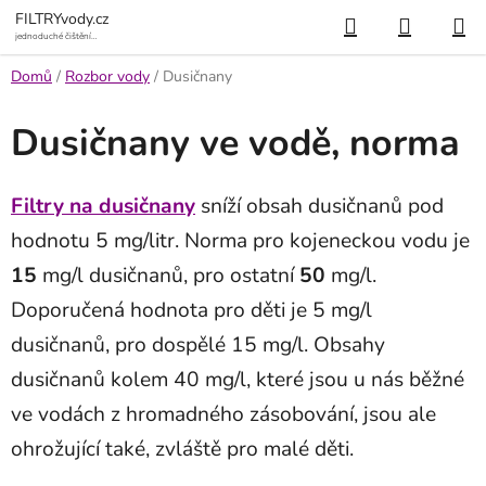
Přejít
Hledat
NÁKUP
FILTRYvody.cz
na
jednoduché čištění
vody
KOŠÍK
obsah
Domů
/
Rozbor vody
/
Dusičnany
Dusičnany ve vodě, norma
Filtry na dusičnany
sníží obsah dusičnanů pod
hodnotu 5 mg/litr. Norma pro kojeneckou vodu je
15
mg/l dusičnanů, pro ostatní
50
mg/l.
Doporučená hodnota pro děti je 5 mg/l
dusičnanů, pro dospělé 15 mg/l. Obsahy
dusičnanů kolem 40 mg/l, které jsou u nás běžné
ve vodách z hromadného zásobování, jsou ale
ohrožující také, zvláště pro malé děti.