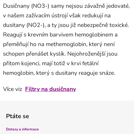
Dusičnany (NO3-) samy nejsou závažně jedovaté,
v našem zažívacím ústrojí však redukují na
dusitany (NO2-), a ty jsou již nebezpečně toxické.
Reagují s krevním barvivem hemoglobinem a
přeměňují ho na methemoglobin, který není
schopen přenášet kyslík. Nejohroženější jsou
přitom kojenci, mají totiž v krvi fetální
hemoglobin, který s dusitany reaguje snáze.
Více viz
Filtry na dusičnany
Z
á
Ptáte se
p
a
Dotazy a informace