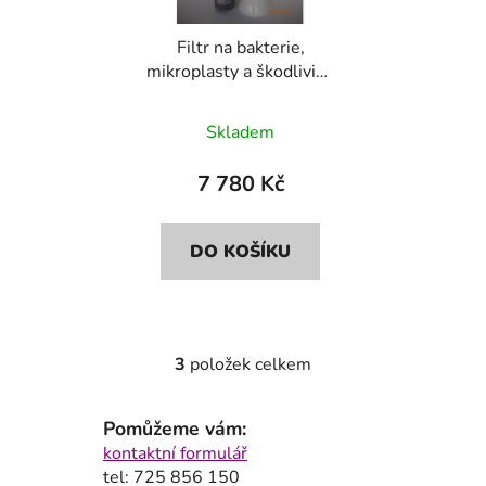
Filtr na bakterie,
mikroplasty a škodliviny
Bluefilters+Dionela
FAM1
Skladem
7 780 Kč
DO KOŠÍKU
3
položek celkem
O
v
l
Pomůžeme vám:
á
kontaktní formulář
d
tel: 725 856 150