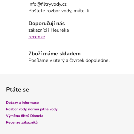
a
info@filtryvody.cz
c
Pošlete rozbor vody, máte-li
í
p
Doporučují nás
r
zákazníci i Heuréka
v
recenze
k
y
Zboží máme skladem
v
Posíláme v úterý a čtvrtek dopoledne.
ý
p
i
Z
s
á
u
Ptáte se
p
a
Dotazy a informace
t
Rozbor vody, norma pitné vody
í
Výměna filtrů Dionela
Recenze zákazníků