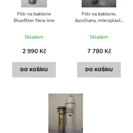
p
o
r
d
Filtr na bakterie
Filtr na bakterie,
o
u
Bluefilter New line
dusičnany, mikroplasty
d
k
Bluefilter+Dionela
u
t
FDN2
Skladem
Skladem
k
ů
t
2 990 Kč
7 780 Kč
ů
DO KOŠÍKU
DO KOŠÍKU