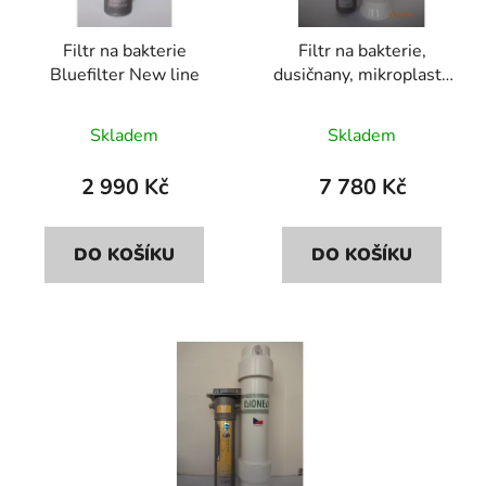
p
o
r
d
Filtr na bakterie
Filtr na bakterie,
o
u
Bluefilter New line
dusičnany, mikroplasty
d
k
Bluefilter+Dionela
u
t
FDN2
Skladem
Skladem
k
ů
t
2 990 Kč
7 780 Kč
ů
DO KOŠÍKU
DO KOŠÍKU