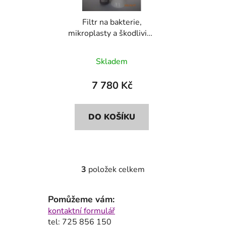
Filtr na bakterie,
mikroplasty a škodliviny
Bluefilters+Dionela
FAM1
Skladem
7 780 Kč
DO KOŠÍKU
3
položek celkem
O
v
l
Pomůžeme vám:
á
kontaktní formulář
d
tel: 725 856 150