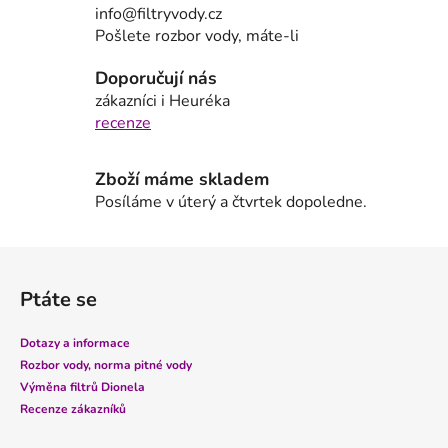
a
info@filtryvody.cz
c
Pošlete rozbor vody, máte-li
í
p
Doporučují nás
r
zákazníci i Heuréka
v
recenze
k
y
Zboží máme skladem
v
Posíláme v úterý a čtvrtek dopoledne.
ý
p
i
Z
s
á
u
Ptáte se
p
a
Dotazy a informace
t
Rozbor vody, norma pitné vody
í
Výměna filtrů Dionela
Recenze zákazníků