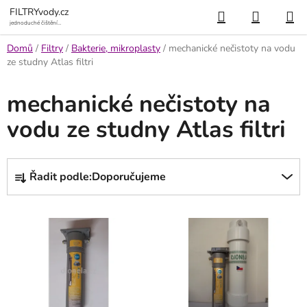
Přejít
Hledat
NÁKUP
FILTRYvody.cz
na
jednoduché čištění
vody
KOŠÍK
obsah
Domů
/
Filtry
/
Bakterie, mikroplasty
/
mechanické nečistoty na vodu
ze studny Atlas filtri
mechanické nečistoty na
vodu ze studny Atlas filtri
Ř
Řadit podle:
Doporučujeme
a
z
V
e
ý
n
p
í
i
p
s
r