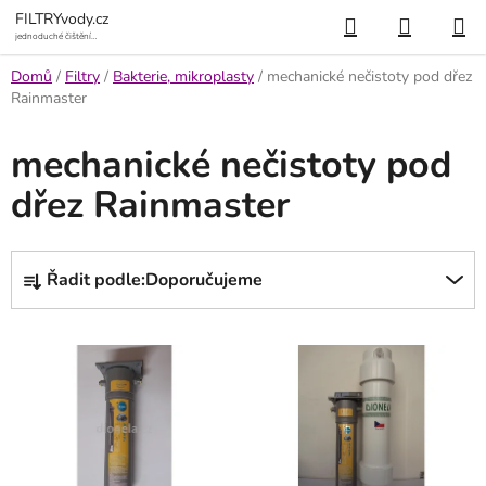
Přejít
Hledat
NÁKUP
FILTRYvody.cz
na
jednoduché čištění
vody
KOŠÍK
obsah
Domů
/
Filtry
/
Bakterie, mikroplasty
/
mechanické nečistoty pod dřez
Rainmaster
mechanické nečistoty pod
dřez Rainmaster
Ř
Řadit podle:
Doporučujeme
a
z
V
e
ý
n
p
í
i
p
s
r