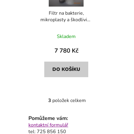
Filtr na bakterie,
mikroplasty a škodliviny
Bluefilters+Dionela
FAM1
Skladem
7 780 Kč
DO KOŠÍKU
3
položek celkem
O
v
l
Pomůžeme vám:
á
kontaktní formulář
d
tel: 725 856 150