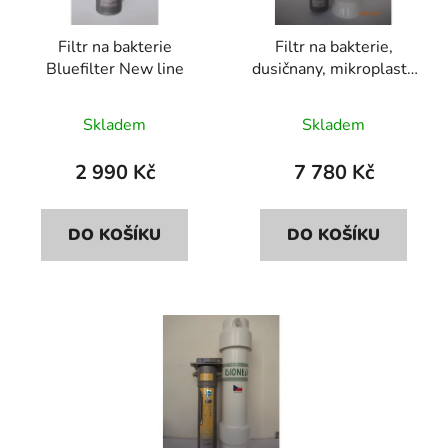
p
o
r
d
Filtr na bakterie
Filtr na bakterie,
o
u
Bluefilter New line
dusičnany, mikroplasty
d
k
Bluefilter+Dionela
u
t
FDN2
Skladem
Skladem
k
ů
t
2 990 Kč
7 780 Kč
ů
DO KOŠÍKU
DO KOŠÍKU