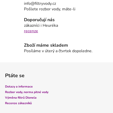
a
info@filtryvody.cz
c
Pošlete rozbor vody, máte-li
í
p
Doporučují nás
r
zákazníci i Heuréka
v
recenze
k
y
Zboží máme skladem
v
Posíláme v úterý a čtvrtek dopoledne.
ý
p
i
Z
s
á
u
Ptáte se
p
a
Dotazy a informace
t
Rozbor vody, norma pitné vody
í
Výměna filtrů Dionela
Recenze zákazníků