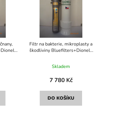
p
r
o
d
u
k
ičnany,
Filtr na bakterie, mikroplasty a
t
+Dionela
škodliviny Bluefilters+Dionela
ů
FAM1
Skladem
7 780 Kč
DO KOŠÍKU