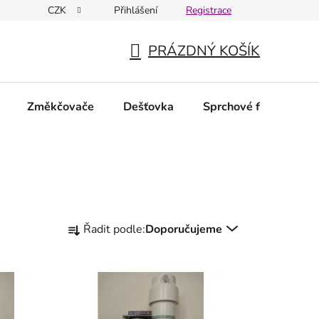
CZK
Přihlášení
Registrace
PRÁZDNÝ KOŠÍK
NÁKUPNÍ
KOŠÍK
Změkčovače
Dešťovka
Sprchové filtry
N
Ř
Řadit podle:
Doporučujeme
a
z
e
n
í