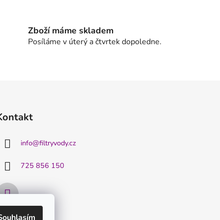
Zboží máme skladem
Posíláme v úterý a čtvrtek dopoledne.
Kontakt
info
@
filtryvody.cz
725 856 150
Souhlasím