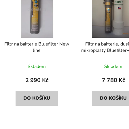
s
p
r
o
d
Filtr na bakterie Bluefilter New
Filtr na bakterie, dus
u
line
mikroplasty Bluefilter
k
FDN2
t
Skladem
Skladem
ů
2 990 Kč
7 780 Kč
DO KOŠÍKU
DO KOŠÍKU
O
v