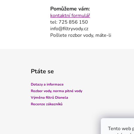
Pomůžeme vám:
kontaktní formulář
tel: 725 856 150
info@filtryvody.cz
Pošlete rozbor vody, máte-li
Z
á
Ptáte se
p
a
Dotazy a informace
t
Rozbor vody, norma pitné vody
í
Výměna filtrů Dionela
Recenze zákazníků
Tento web p