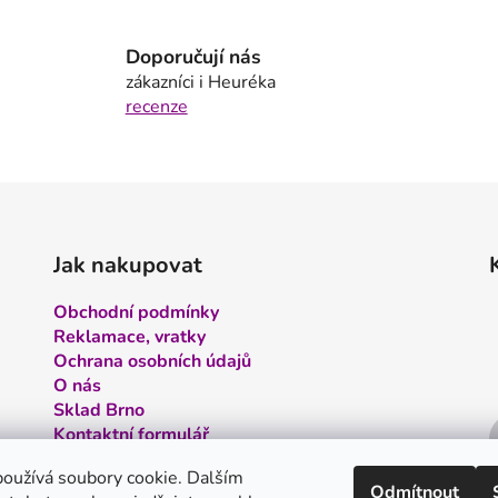
l
á
Doporučují nás
d
zákazníci i Heuréka
a
recenze
c
í
p
r
v
k
y
Jak nakupovat
v
ý
Obchodní podmínky
p
Reklamace, vratky
i
Ochrana osobních údajů
s
O nás
u
Sklad Brno
Kontaktní formulář
Kontakt
oužívá soubory cookie. Dalším
Odmítnout