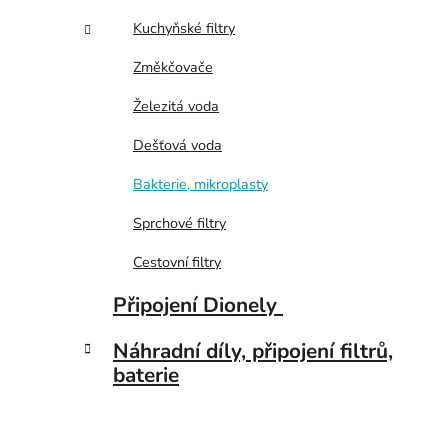
i
p
Kuchyňské filtry
a
n
Změkčovače
e
Železitá voda
l
Dešťová voda
Bakterie, mikroplasty
Sprchové filtry
Cestovní filtry
Připojení Dionely
Náhradní díly, připojení filtrů,
baterie