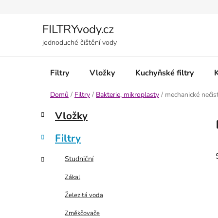
Přejít
na
obsah
FILTRYvody.cz
jednoduché čištění vody
Filtry
Vložky
Kuchyňské filtry
Domů
/
Filtry
/
Bakterie, mikroplasty
/
mechanické nečis
P
K
Přeskočit
Vložky
a
kategorie
o
t
s
Filtry
e
t
g
r
Studniční
o
a
r
Zákal
i
n
e
Železitá voda
n
í
Změkčovače