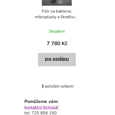
Filtr na bakterie,
mikroplasty a škodliviny
Bluefilters+Dionela
FAM1
Skladem
7 780 Kč
DO KOŠÍKU
3
položek celkem
O
v
l
Pomůžeme vám:
á
kontaktní formulář
d
tel: 725 856 150