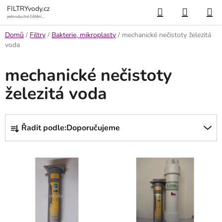
Přejít
Hledat
NÁKUP
FILTRYvody.cz
na
jednoduché čištění
vody
KOŠÍK
obsah
Domů
/
Filtry
/
Bakterie, mikroplasty
/
mechanické nečistoty železitá
voda
mechanické nečistoty
železitá voda
Ř
Řadit podle:
Doporučujeme
a
z
V
e
ý
n
p
í
i
p
s
r