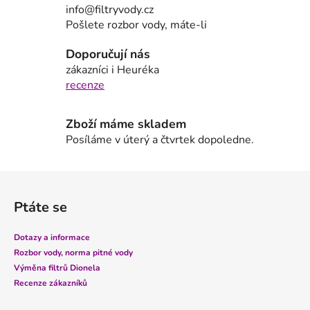
a
info@filtryvody.cz
c
Pošlete rozbor vody, máte-li
í
p
Doporučují nás
r
zákazníci i Heuréka
v
recenze
k
y
Zboží máme skladem
v
Posíláme v úterý a čtvrtek dopoledne.
ý
p
i
Z
s
á
u
Ptáte se
p
a
Dotazy a informace
t
Rozbor vody, norma pitné vody
í
Výměna filtrů Dionela
Recenze zákazníků