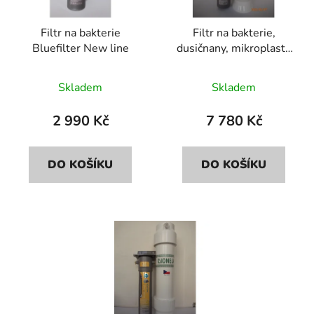
p
o
r
d
Filtr na bakterie
Filtr na bakterie,
o
u
Bluefilter New line
dusičnany, mikroplasty
d
k
Bluefilter+Dionela
u
t
FDN2
Skladem
Skladem
k
ů
t
2 990 Kč
7 780 Kč
ů
DO KOŠÍKU
DO KOŠÍKU