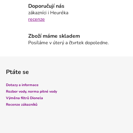
p
Doporučují nás
r
zákazníci i Heuréka
v
recenze
k
y
Zboží máme skladem
v
Posíláme v úterý a čtvrtek dopoledne.
ý
p
i
Z
s
á
u
Ptáte se
p
a
Dotazy a informace
t
Rozbor vody, norma pitné vody
í
Výměna filtrů Dionela
Recenze zákazníků