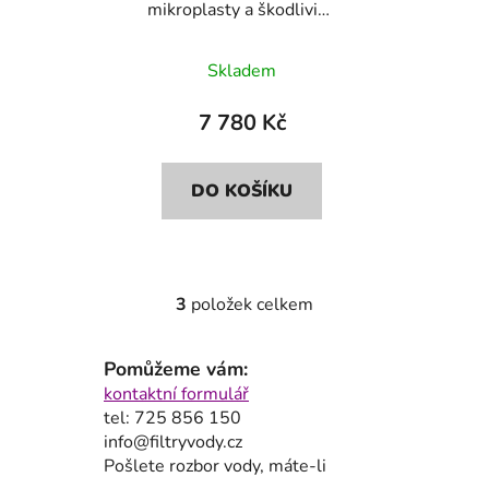
mikroplasty a škodliviny
Bluefilters+Dionela
FAM1
Skladem
7 780 Kč
DO KOŠÍKU
3
položek celkem
O
v
l
Pomůžeme vám:
á
kontaktní formulář
d
tel: 725 856 150
a
info@filtryvody.cz
c
Pošlete rozbor vody, máte-li
í