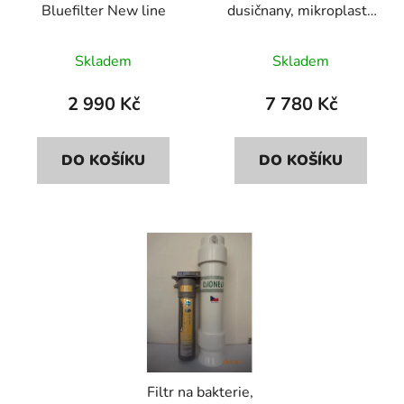
Bluefilter New line
dusičnany, mikroplasty
d
k
Bluefilter+Dionela
u
t
FDN2
Skladem
Skladem
k
ů
t
2 990 Kč
7 780 Kč
ů
DO KOŠÍKU
DO KOŠÍKU
Filtr na bakterie,