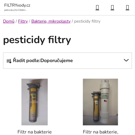
Přejít
Hledat
NÁKUP
FILTRYvody.cz
na
jednoduché čištění
vody
KOŠÍK
obsah
Domů
/
Filtry
/
Bakterie, mikroplasty
/
pesticidy filtry
pesticidy filtry
Ř
Řadit podle:
Doporučujeme
a
z
V
e
ý
n
p
í
i
p
s
r
p
o
r
d
Filtr na bakterie
Filtr na bakterie,
o
u