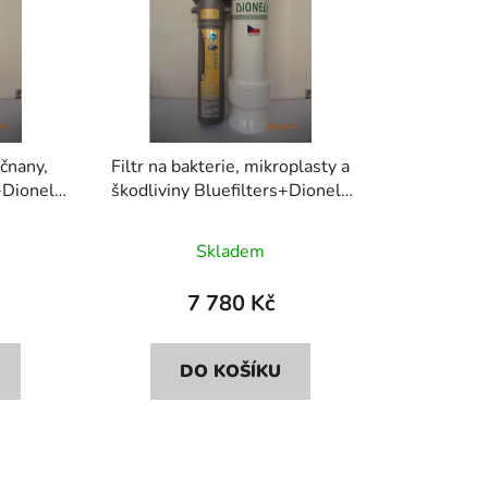
p
r
o
d
u
k
ičnany,
Filtr na bakterie, mikroplasty a
t
+Dionela
škodliviny Bluefilters+Dionela
ů
FAM1
Skladem
7 780 Kč
DO KOŠÍKU