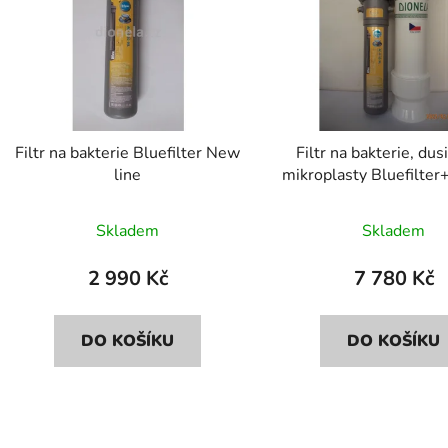
s
p
r
o
d
Filtr na bakterie Bluefilter New
Filtr na bakterie, dus
u
line
mikroplasty Bluefilter
k
FDN2
t
Skladem
Skladem
ů
2 990 Kč
7 780 Kč
DO KOŠÍKU
DO KOŠÍKU
O
v