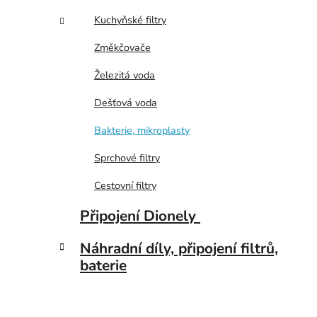
i
p
Kuchyňské filtry
a
n
Změkčovače
e
Železitá voda
l
Dešťová voda
Bakterie, mikroplasty
Sprchové filtry
Cestovní filtry
Připojení Dionely
Náhradní díly, připojení filtrů,
baterie