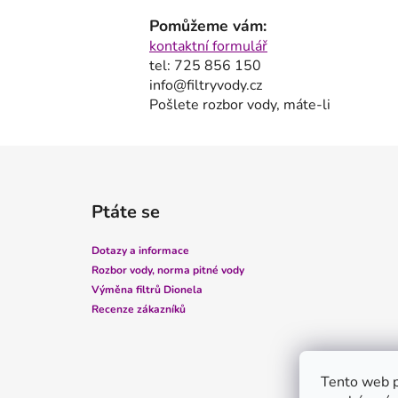
Pomůžeme vám:
kontaktní formulář
tel: 725 856 150
info@filtryvody.cz
Pošlete rozbor vody, máte-li
Z
á
Ptáte se
p
a
Dotazy a informace
t
Rozbor vody, norma pitné vody
í
Výměna filtrů Dionela
Recenze zákazníků
Tento web p