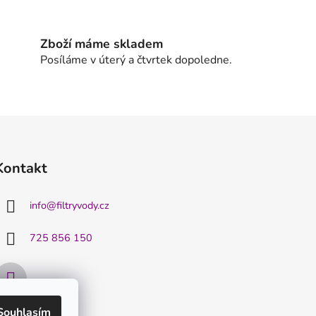
Zboží máme skladem
Posíláme v úterý a čtvrtek dopoledne.
Kontakt
info
@
filtryvody.cz
725 856 150
Souhlasím