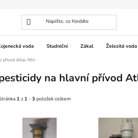
Kojenecká voda
Studniční
Zákal
Železitá voda
 přívod Atlas filtri
pesticidy na hlavní přívod Atl
Stránka
1
z
1
-
3
položek celkem
V
ý
p