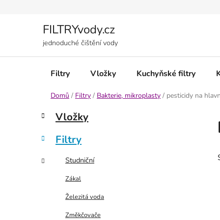
Přejít
na
obsah
FILTRYvody.cz
jednoduché čištění vody
Filtry
Vložky
Kuchyňské filtry
Domů
/
Filtry
/
Bakterie, mikroplasty
/
pesticidy na hlavní
P
K
Přeskočit
Vložky
a
kategorie
o
t
s
Filtry
e
t
g
r
Studniční
o
a
r
Zákal
i
n
e
Železitá voda
n
í
Změkčovače