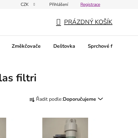
CZK
Přihlášení
Registrace
PRÁZDNÝ KOŠÍK
NÁKUPNÍ
KOŠÍK
Změkčovače
Dešťovka
Sprchové filtry
N
as filtri
Ř
Řadit podle:
Doporučujeme
a
z
e
n
í