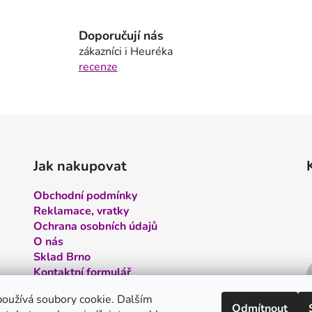
l
á
Doporučují nás
d
zákazníci i Heuréka
a
recenze
c
í
p
r
v
k
y
Jak nakupovat
v
ý
Obchodní podmínky
p
Reklamace, vratky
i
Ochrana osobních údajů
s
O nás
u
Sklad Brno
Kontaktní formulář
Kontakt
oužívá soubory cookie. Dalším
Odmítnout