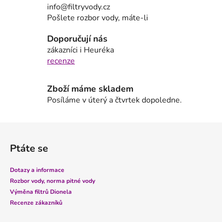
a
info@filtryvody.cz
c
Pošlete rozbor vody, máte-li
í
p
Doporučují nás
r
zákazníci i Heuréka
v
recenze
k
y
Zboží máme skladem
v
Posíláme v úterý a čtvrtek dopoledne.
ý
p
i
Z
s
á
u
Ptáte se
p
a
Dotazy a informace
t
Rozbor vody, norma pitné vody
í
Výměna filtrů Dionela
Recenze zákazníků