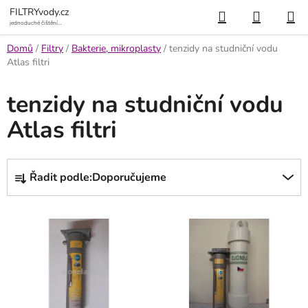
Přejít
Hledat
NÁKUP
FILTRYvody.cz
na
jednoduché čištění
vody
KOŠÍK
obsah
Domů
/
Filtry
/
Bakterie, mikroplasty
/
tenzidy na studniční vodu
Atlas filtri
tenzidy na studniční vodu
Atlas filtri
Ř
Řadit podle:
Doporučujeme
a
z
V
e
ý
n
p
í
i
p
s
r