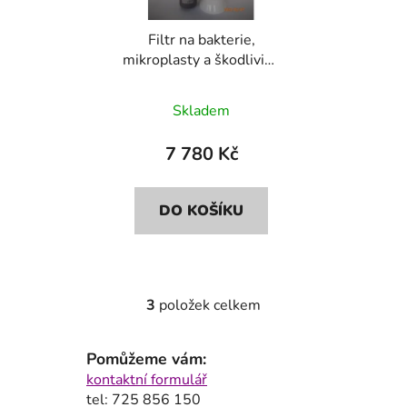
Filtr na bakterie,
mikroplasty a škodliviny
Bluefilters+Dionela
FAM1
Skladem
7 780 Kč
DO KOŠÍKU
3
položek celkem
O
v
l
Pomůžeme vám:
á
kontaktní formulář
d
tel: 725 856 150