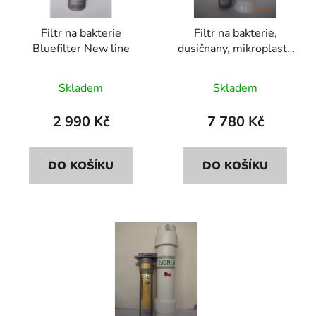
p
o
r
d
Filtr na bakterie
Filtr na bakterie,
o
u
Bluefilter New line
dusičnany, mikroplasty
d
k
Bluefilter+Dionela
u
t
FDN2
Skladem
Skladem
k
ů
t
2 990 Kč
7 780 Kč
ů
DO KOŠÍKU
DO KOŠÍKU