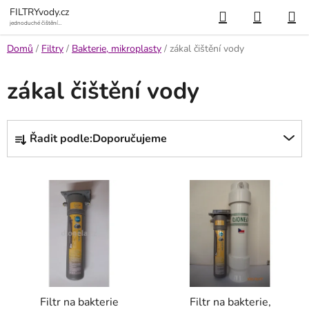
Přejít
Hledat
NÁKUP
FILTRYvody.cz
na
jednoduché čištění
vody
KOŠÍK
obsah
Domů
/
Filtry
/
Bakterie, mikroplasty
/
zákal čištění vody
zákal čištění vody
Ř
Řadit podle:
Doporučujeme
a
z
V
e
ý
n
p
í
i
p
s
r
p
o
r
d
Filtr na bakterie
Filtr na bakterie,
o
u