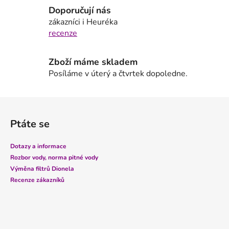
p
Doporučují nás
r
zákazníci i Heuréka
v
recenze
k
y
Zboží máme skladem
v
Posíláme v úterý a čtvrtek dopoledne.
ý
p
i
Z
s
á
u
Ptáte se
p
a
Dotazy a informace
t
Rozbor vody, norma pitné vody
í
Výměna filtrů Dionela
Recenze zákazníků