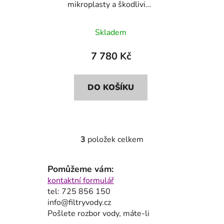
mikroplasty a škodliviny
Bluefilters+Dionela
FAM1
Skladem
7 780 Kč
DO KOŠÍKU
3
položek celkem
O
v
l
Pomůžeme vám:
á
kontaktní formulář
d
tel: 725 856 150
a
info@filtryvody.cz
c
Pošlete rozbor vody, máte-li
í