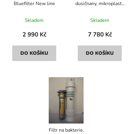
Bluefilter New line
dusičnany, mikroplasty
d
k
Bluefilter+Dionela
u
t
FDN2
Skladem
Skladem
k
ů
t
2 990 Kč
7 780 Kč
ů
DO KOŠÍKU
DO KOŠÍKU
Filtr na bakterie,