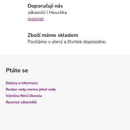
p
Doporučují nás
r
zákazníci i Heuréka
v
recenze
k
y
Zboží máme skladem
v
Posíláme v úterý a čtvrtek dopoledne.
ý
p
i
Z
s
á
u
Ptáte se
p
a
Dotazy a informace
t
Rozbor vody, norma pitné vody
í
Výměna filtrů Dionela
Recenze zákazníků