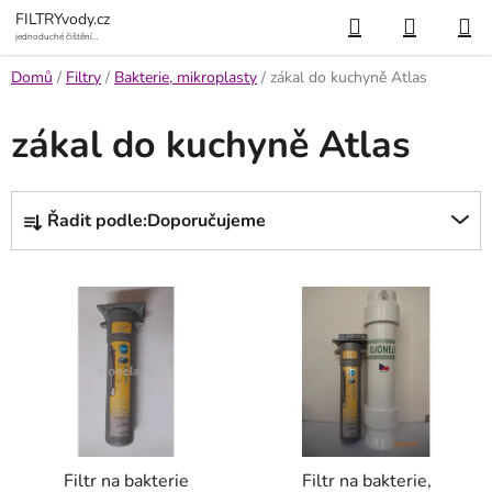
Přejít
Hledat
NÁKUP
FILTRYvody.cz
na
jednoduché čištění
vody
KOŠÍK
obsah
Domů
/
Filtry
/
Bakterie, mikroplasty
/
zákal do kuchyně Atlas
zákal do kuchyně Atlas
Ř
Řadit podle:
Doporučujeme
a
z
V
e
ý
n
p
í
i
p
s
r
p
o
r
d
Filtr na bakterie
Filtr na bakterie,
o
u