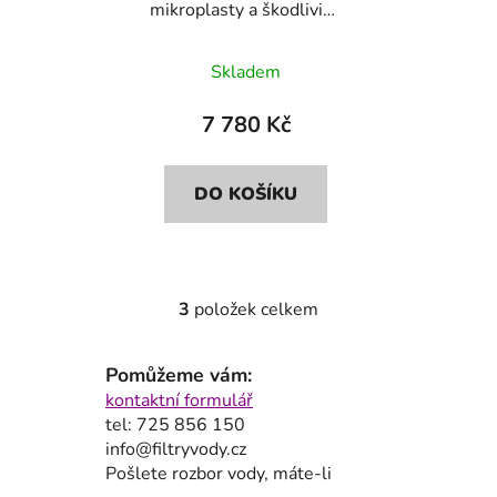
mikroplasty a škodliviny
Bluefilters+Dionela
FAM1
Skladem
7 780 Kč
DO KOŠÍKU
3
položek celkem
O
v
l
Pomůžeme vám:
á
kontaktní formulář
d
tel: 725 856 150
a
info@filtryvody.cz
c
Pošlete rozbor vody, máte-li
í