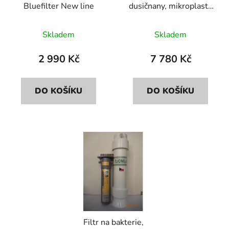
Bluefilter New line
dusičnany, mikroplasty
d
k
Bluefilter+Dionela
u
t
FDN2
Skladem
Skladem
k
ů
t
2 990 Kč
7 780 Kč
ů
DO KOŠÍKU
DO KOŠÍKU
Filtr na bakterie,