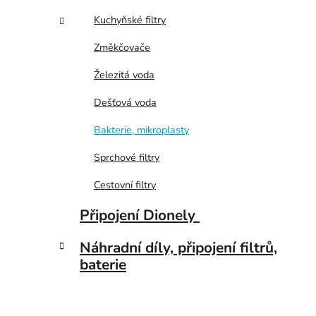
i
p
Kuchyňské filtry
a
n
Změkčovače
e
Železitá voda
l
Dešťová voda
Bakterie, mikroplasty
Sprchové filtry
Cestovní filtry
Připojení Dionely
Náhradní díly, připojení filtrů,
baterie