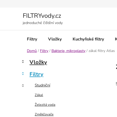
Přejít
na
obsah
FILTRYvody.cz
jednoduché čištění vody
Filtry
Vložky
Kuchyňské filtry
Domů
/
Filtry
/
Bakterie, mikroplasty
/
zákal filtry Atlas
P
K
Přeskočit
Vložky
a
kategorie
o
t
s
Filtry
e
t
g
r
Studniční
o
a
r
Zákal
i
n
e
Železitá voda
n
í
Změkčovače