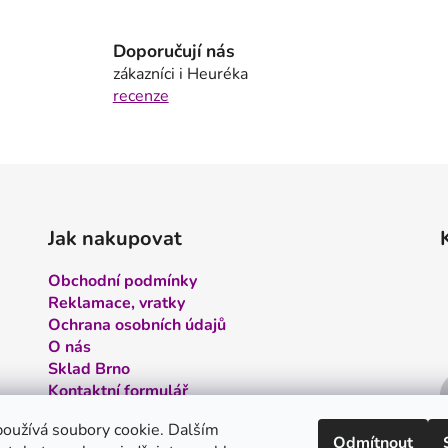
l
á
Doporučují nás
d
zákazníci i Heuréka
a
recenze
c
í
p
r
v
k
y
Jak nakupovat
v
ý
Obchodní podmínky
p
Reklamace, vratky
i
Ochrana osobních údajů
s
O nás
u
Sklad Brno
Kontaktní formulář
Kontakt
oužívá soubory cookie. Dalším
Odmítnout