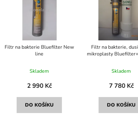
s
p
r
o
d
Filtr na bakterie Bluefilter New
Filtr na bakterie, dus
u
line
mikroplasty Bluefilter
k
FDN2
t
Skladem
Skladem
ů
2 990 Kč
7 780 Kč
DO KOŠÍKU
DO KOŠÍKU
O
v