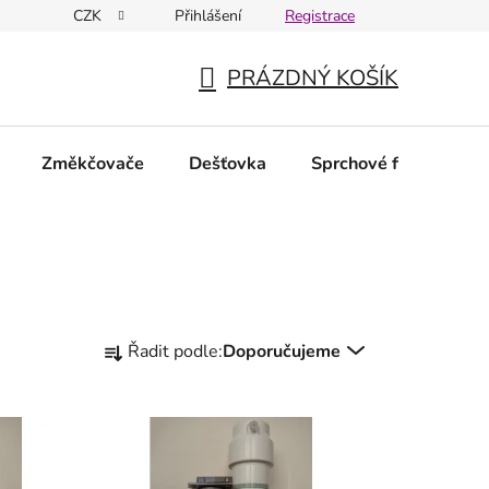
CZK
Přihlášení
Registrace
PRÁZDNÝ KOŠÍK
NÁKUPNÍ
KOŠÍK
Změkčovače
Dešťovka
Sprchové filtry
N
Ř
Řadit podle:
Doporučujeme
a
z
e
n
í