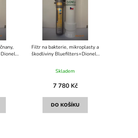
p
r
o
d
u
k
ičnany,
Filtr na bakterie, mikroplasty a
t
+Dionela
škodliviny Bluefilters+Dionela
ů
FAM1
Skladem
7 780 Kč
DO KOŠÍKU