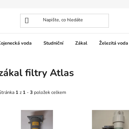
Kojenecká voda
Studniční
Zákal
Železitá voda
zákal filtry Atlas
Stránka
1
z
1
-
3
položek celkem
V
ý
p