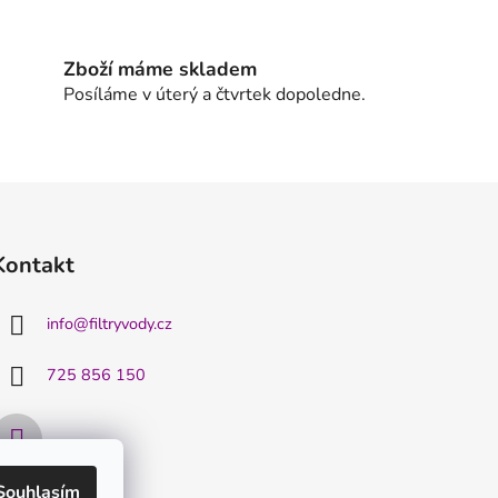
Zboží máme skladem
Posíláme v úterý a čtvrtek dopoledne.
Kontakt
info
@
filtryvody.cz
725 856 150
Souhlasím