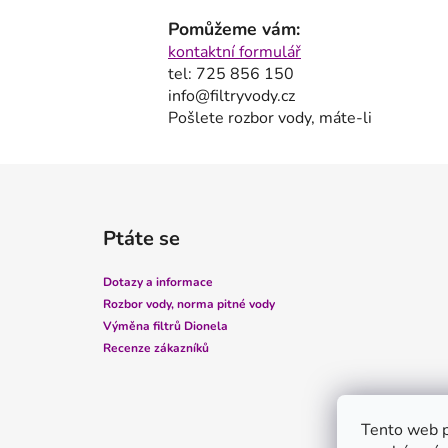
Pomůžeme vám:
kontaktní formulář
tel: 725 856 150
info@filtryvody.cz
Pošlete rozbor vody, máte-li
Z
á
Ptáte se
p
a
Dotazy a informace
t
Rozbor vody, norma pitné vody
í
Výměna filtrů Dionela
Recenze zákazníků
Tento web p