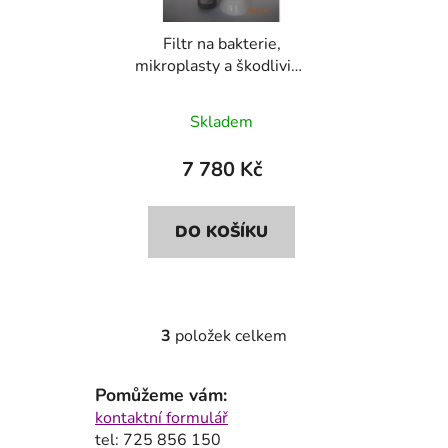
Filtr na bakterie,
mikroplasty a škodliviny
Bluefilters+Dionela
FAM1
Skladem
7 780 Kč
DO KOŠÍKU
3
položek celkem
O
v
l
Pomůžeme vám:
á
kontaktní formulář
d
tel: 725 856 150