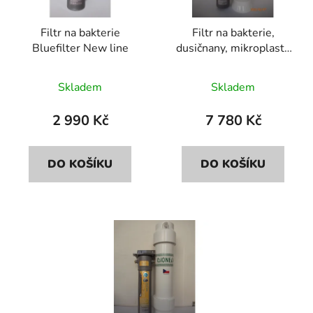
p
o
r
d
Filtr na bakterie
Filtr na bakterie,
o
u
Bluefilter New line
dusičnany, mikroplasty
d
k
Bluefilter+Dionela
u
t
FDN2
Skladem
Skladem
k
ů
t
2 990 Kč
7 780 Kč
ů
DO KOŠÍKU
DO KOŠÍKU