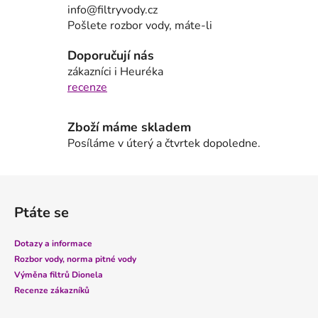
a
info@filtryvody.cz
c
Pošlete rozbor vody, máte-li
í
p
Doporučují nás
r
zákazníci i Heuréka
v
recenze
k
y
Zboží máme skladem
v
Posíláme v úterý a čtvrtek dopoledne.
ý
p
i
Z
s
á
u
Ptáte se
p
a
Dotazy a informace
t
Rozbor vody, norma pitné vody
í
Výměna filtrů Dionela
Recenze zákazníků