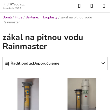
Přejít
Hledat
NÁKUP
FILTRYvody.cz
na
jednoduché čištění
vody
KOŠÍK
obsah
Domů
/
Filtry
/
Bakterie, mikroplasty
/
zákal na pitnou vodu
Rainmaster
zákal na pitnou vodu
Rainmaster
Ř
Řadit podle:
Doporučujeme
a
z
V
e
ý
n
p
í
i
p
s
r