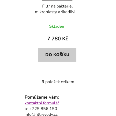
Filtr na bakterie,
mikroplasty a škodliviny
Bluefilters+Dionela
FAM1
Skladem
7 780 Kč
DO KOŠÍKU
3
položek celkem
O
v
l
Pomůžeme vám:
á
kontaktní formulář
d
tel: 725 856 150
a
info@filtryvody.cz