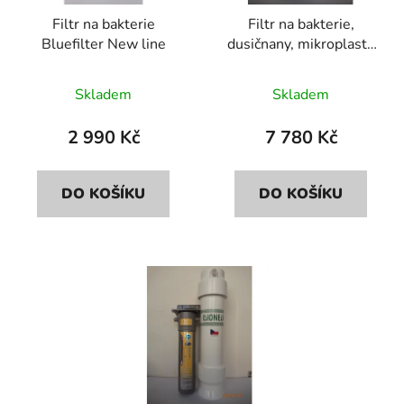
r
d
Filtr na bakterie
Filtr na bakterie,
o
u
Bluefilter New line
dusičnany, mikroplasty
d
k
Bluefilter+Dionela
u
t
FDN2
Skladem
Skladem
k
ů
t
2 990 Kč
7 780 Kč
ů
DO KOŠÍKU
DO KOŠÍKU