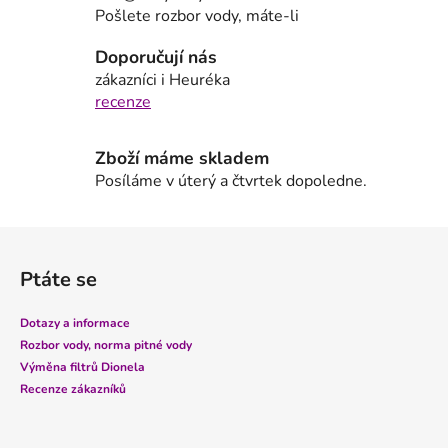
c
Pošlete rozbor vody, máte-li
í
p
Doporučují nás
r
zákazníci i Heuréka
v
recenze
k
y
Zboží máme skladem
v
Posíláme v úterý a čtvrtek dopoledne.
ý
p
i
Z
s
á
u
Ptáte se
p
a
Dotazy a informace
t
Rozbor vody, norma pitné vody
í
Výměna filtrů Dionela
Recenze zákazníků