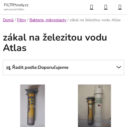
Přejít
Hledat
NÁKUP
FILTRYvody.cz
na
jednoduché čištění
vody
KOŠÍK
obsah
Domů
/
Filtry
/
Bakterie, mikroplasty
/
zákal na železitou vodu Atlas
zákal na železitou vodu
Atlas
Ř
Řadit podle:
Doporučujeme
a
z
V
e
ý
n
p
í
i
p
s
r
p
o