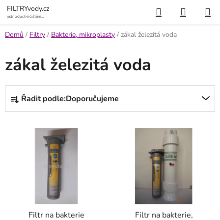
Přejít
Hledat
NÁKUP
FILTRYvody.cz
na
jednoduché čištění
vody
KOŠÍK
obsah
Domů
/
Filtry
/
Bakterie, mikroplasty
/
zákal železitá voda
zákal železitá voda
Ř
Řadit podle:
Doporučujeme
a
z
V
e
ý
n
p
í
i
p
s
r
p
o
r
d
Filtr na bakterie
Filtr na bakterie,
o
u