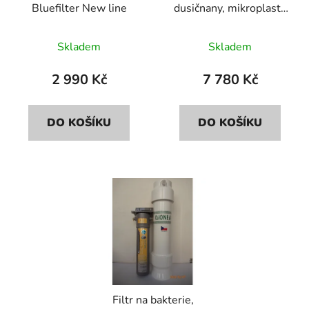
Bluefilter New line
dusičnany, mikroplasty
d
k
Bluefilter+Dionela
u
t
FDN2
Skladem
Skladem
k
ů
t
2 990 Kč
7 780 Kč
ů
DO KOŠÍKU
DO KOŠÍKU
Filtr na bakterie,