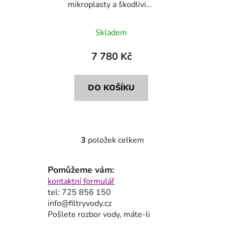
mikroplasty a škodliviny
Bluefilters+Dionela
FAM1
Skladem
7 780 Kč
DO KOŠÍKU
3
položek celkem
O
v
l
Pomůžeme vám:
á
kontaktní formulář
d
tel: 725 856 150
a
info@filtryvody.cz
c
Pošlete rozbor vody, máte-li
í