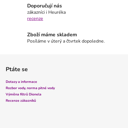
p
Doporučují nás
r
zákazníci i Heuréka
v
recenze
k
y
Zboží máme skladem
v
Posíláme v úterý a čtvrtek dopoledne.
ý
p
i
Z
s
á
u
Ptáte se
p
a
Dotazy a informace
t
Rozbor vody, norma pitné vody
í
Výměna filtrů Dionela
Recenze zákazníků