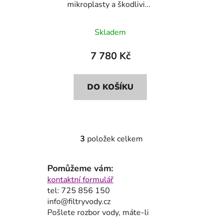
mikroplasty a škodliviny
Bluefilters+Dionela
FAM1
Skladem
7 780 Kč
DO KOŠÍKU
3
položek celkem
O
v
l
Pomůžeme vám:
á
kontaktní formulář
d
tel: 725 856 150
a
info@filtryvody.cz
c
Pošlete rozbor vody, máte-li
í