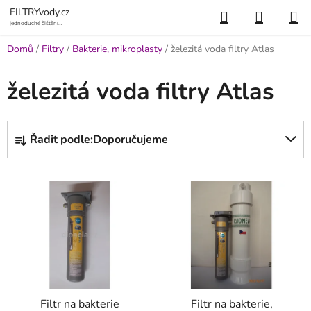
Přejít
Hledat
NÁKUP
FILTRYvody.cz
na
jednoduché čištění
vody
KOŠÍK
obsah
Domů
/
Filtry
/
Bakterie, mikroplasty
/
železitá voda filtry Atlas
železitá voda filtry Atlas
Ř
Řadit podle:
Doporučujeme
a
z
V
e
ý
n
p
í
i
p
s
r
p
o
r
d
Filtr na bakterie
Filtr na bakterie,
o
u