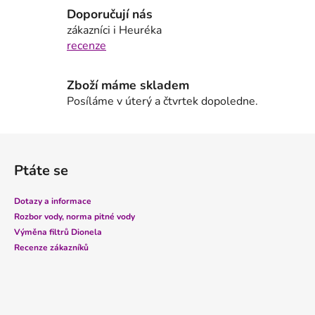
p
Doporučují nás
r
zákazníci i Heuréka
v
recenze
k
y
Zboží máme skladem
v
Posíláme v úterý a čtvrtek dopoledne.
ý
p
i
Z
s
á
u
Ptáte se
p
a
Dotazy a informace
t
Rozbor vody, norma pitné vody
í
Výměna filtrů Dionela
Recenze zákazníků