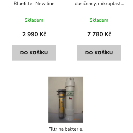
Bluefilter New line
dusičnany, mikroplasty
d
k
Bluefilter+Dionela
u
t
FDN2
Skladem
Skladem
k
ů
t
2 990 Kč
7 780 Kč
ů
DO KOŠÍKU
DO KOŠÍKU
Filtr na bakterie,