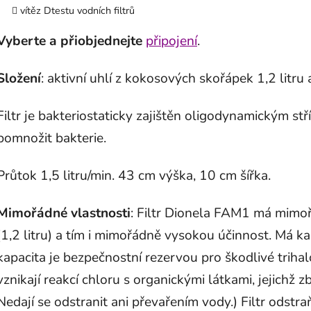
vítěz Dtestu vodních filtrů
Vyberte a přiobjednejte
připojení
.
Složení
: aktivní uhlí z kokosových skořápek 1,2 lit
Filtr je bakteriostaticky zajištěn oligodynamickým s
pomnožit bakterie.
Průtok 1,5 litru/min. 43 cm výška, 10 cm šířka.
Mimořádné vlastnosti
: Filtr Dionela FAM1 má mimo
(1,2 litru) a tím i mimořádně vysokou účinnost. Má k
kapacita je bezpečnostní rezervou pro škodlivé tri
vznikají reakcí chloru
s organickými látkami, jejichž 
Nedají se odstranit ani převařením vody.) Filtr odstra