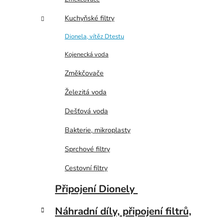
p
Kuchyňské filtry
a
n
Dionela, vítěz Dtestu
e
Kojenecká voda
l
Změkčovače
Železitá voda
Dešťová voda
Bakterie, mikroplasty
Sprchové filtry
Cestovní filtry
Připojení Dionely
Náhradní díly, připojení filtrů,