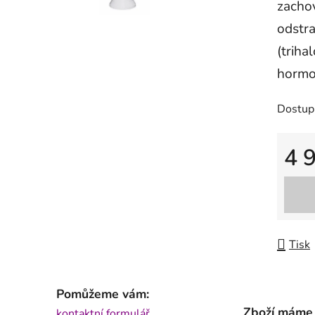
zachov
odstra
(triha
hormon
Dostup
4 
Měrná
Tisk
Pomůžeme vám:
Zboží máme
kontaktní formulář