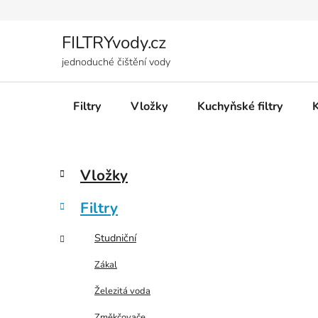
Přejít
na
obsah
FILTRYvody.cz
jednoduché čištění vody
Filtry
Vložky
Kuchyňské filtry
P
K
Přeskočit
Vložky
a
kategorie
o
t
s
Filtry
e
t
g
r
Studniční
o
a
r
Zákal
i
n
e
Železitá voda
n
í
Změkčovače