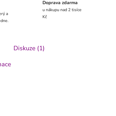
Doprava zdarma
u nákupu nad 2 tisíce
erý a
Kč
edne.
Diskuze (1)
mace