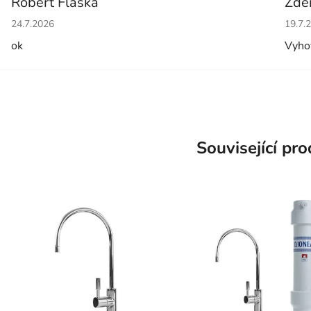
Robert Flaška
Zde
Hodnocení obchodu je 5 z 5 hvězdiček.
Hodno
24.7.2026
19.7.
ok
Vyho
Související pr