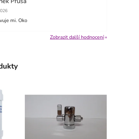
něk Průša
cení obchodu je 5 z 5 hvězdiček.
2026
vuje mi. Oko
Zobrazit další hodnocení
odukty