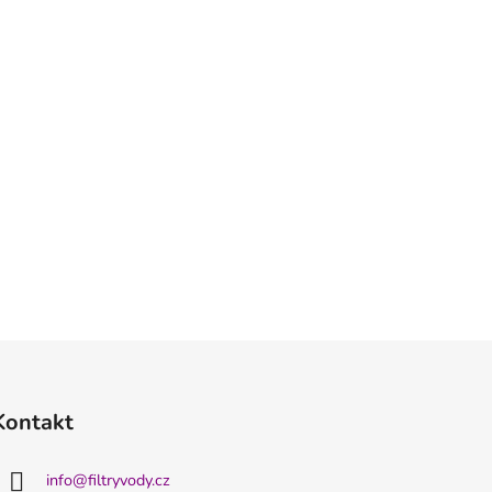
Kontakt
info
@
filtryvody.cz