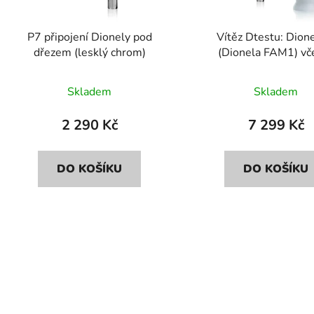
P7 připojení Dionely pod
Vítěz Dtestu: Dion
dřezem (lesklý chrom)
(Dionela FAM1) vč
připojení P7
Skladem
Skladem
2 290 Kč
7 299 Kč
DO KOŠÍKU
DO KOŠÍKU