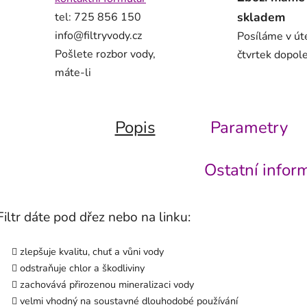
skladem
tel: 725 856 150
info@filtryvody.cz
Posíláme v út
Pošlete rozbor vody,
čtvrtek dopol
máte-li
Popis
Parametry
Ostatní infor
Filtr dáte pod dřez nebo na linku:
zlepšuje kvalitu, chuť a vůni vody
odstraňuje chlor a škodliviny
zachovává přirozenou mineralizaci vody
velmi vhodný na soustavné dlouhodobé používání