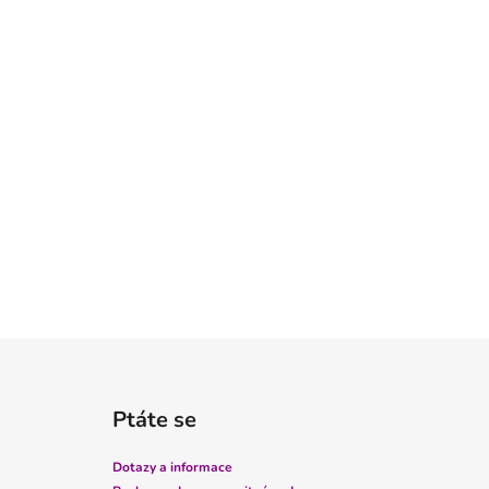
Z
á
Ptáte se
p
a
Dotazy a informace
t