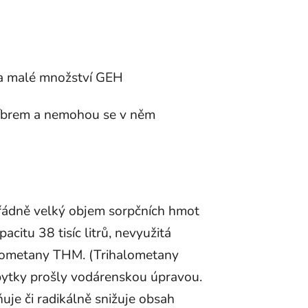
ru a malé množství GEH
tříbrem a nemohou se v něm
řádně velký objem sorpčních hmot
apacitu
38 tisíc litrů, nevyužitá
halometany THM. (Trihalometany
zbytky prošly vodárenskou úpravou.
ňuje či radikálně snižuje obsah