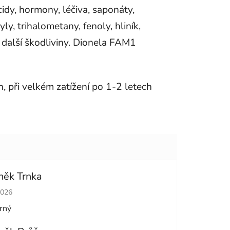
cidy, hormony, léčiva, saponáty,
ly, trihalometany, fenoly, hliník,
 další škodliviny. Dionela FAM1
, při velkém zatížení po 1-2 letech
něk Trnka
cení obchodu je 5 z 5 hvězdiček.
2026
rný