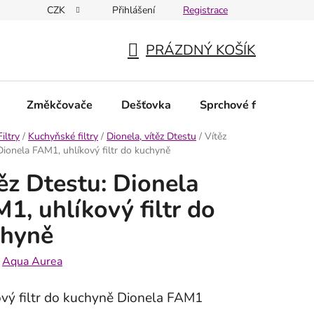
CZK
Přihlášení
Registrace
PRÁZDNÝ KOŠÍK
NÁKUPNÍ
KOŠÍK
Změkčovače
Dešťovka
Sprchové filtry
N
Filtry
/
Kuchyňské filtry
/
Dionela, vítěz Dtestu
/
Vítěz
Dionela FAM1, uhlíkový filtr do kuchyně
ěz Dtestu: Dionela
1, uhlíkový filtr do
chyně
:
Aqua Aurea
ový filtr do kuchyně Dionela FAM1