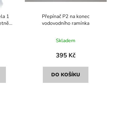
ela 1
Přepínač P2 na konec
etně
vodovodního ramínka
Skladem
395 Kč
DO KOŠÍKU