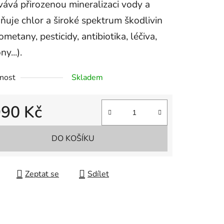
ává přirozenou mineralizaci vody a
ňuje chlor a široké spektrum škodlivin
lometany, pesticidy, antibiotika, léčiva,
y...).
nost
Skladem
990 Kč
 cena:
DO KOŠÍKU
Zeptat se
Sdílet