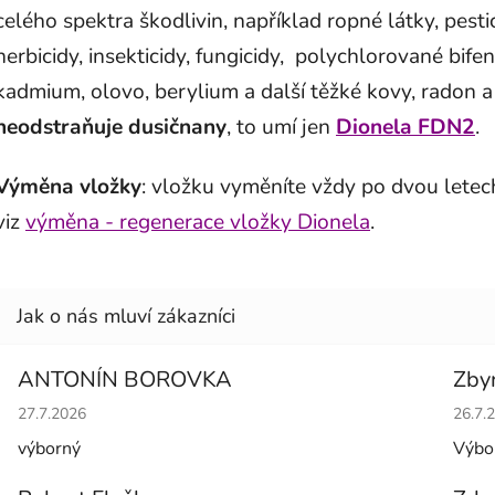
celého spektra škodlivin, například ropné látky, pesti
herbicidy, insekticidy, fungicidy, polychlorované bifeny
kadmium, olovo, berylium a další těžké kovy, radon a
neodstraňuje dusičnany
, to umí jen
Dionela FDN2
.
Výměna vložky
: vložku vyměníte vždy po dvou letech
viz
výměna - regenerace vložky Dionela
.
ANTONÍN BOROVKA
Zby
Hodnocení obchodu je 5 z 5 hvězdiček.
Hodno
27.7.2026
26.7.
výborný
Výbo