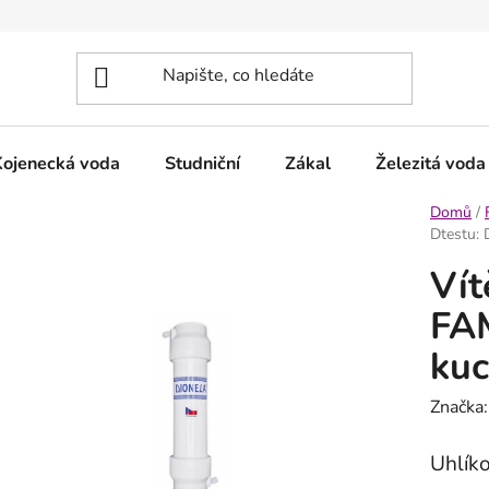
Kojenecká voda
Studniční
Zákal
Železitá voda
Domů
/
Dtestu: 
Vít
FAM
ku
Značka
Uhlík